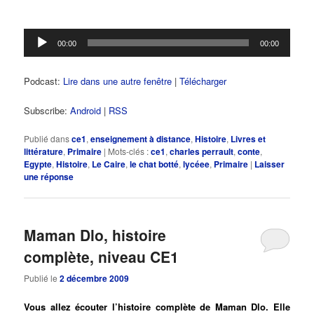
Lecteur
00:00
00:00
audio
Podcast:
Lire dans une autre fenêtre
|
Télécharger
Subscribe:
Android
|
RSS
Publié dans
ce1
,
enseignement à distance
,
Histoire
,
Livres et
littérature
,
Primaire
|
Mots-clés :
ce1
,
charles perrault
,
conte
,
Egypte
,
Histoire
,
Le Caire
,
le chat botté
,
lycéee
,
Primaire
|
Laisser
une réponse
Maman Dlo, histoire
complète, niveau CE1
Publié le
2 décembre 2009
Vous allez écouter l’histoire complète de Maman Dlo. Elle