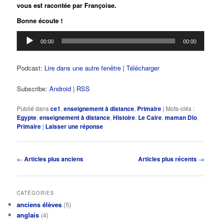
vous est racontée par Françoise.
Bonne écoute !
Lecteur
00:00
00:00
audio
Podcast:
Lire dans une autre fenêtre
|
Télécharger
Subscribe:
Android
|
RSS
Publié dans
ce1
,
enseignement à distance
,
Primaire
|
Mots-clés :
Egypte
,
enseignement à distance
,
Histoire
,
Le Caire
,
maman Dlo
,
Primaire
|
Laisser une réponse
Navigation
←
Articles plus anciens
Articles plus récents
→
des
articles
CATÉGORIES
anciens élèves
(5)
anglais
(4)