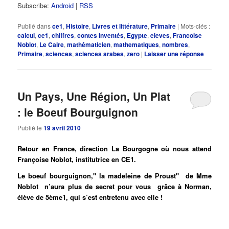
Subscribe:
Android
|
RSS
Publié dans
ce1
,
Histoire
,
Livres et littérature
,
Primaire
|
Mots-clés :
calcul
,
ce1
,
chiffres
,
contes inventés
,
Egypte
,
eleves
,
Francoise
Noblot
,
Le Caire
,
mathématicien
,
mathematiques
,
nombres
,
Primaire
,
sciences
,
sciences arabes
,
zero
|
Laisser une réponse
Un Pays, Une Région, Un Plat
: le Boeuf Bourguignon
Publié le
19 avril 2010
Retour en France, direction La Bourgogne où nous attend
Françoise Noblot, institutrice en CE1.
Le boeuf bourguignon," la madeleine de Proust" de Mme
Noblot n’aura plus de secret pour vous grâce à Norman,
élève de 5ème1, qui s’est entretenu avec elle !