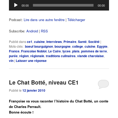
Lecteur
00:00
00:00
audio
Podcast:
Lire dans une autre fenêtre
|
Télécharger
Subscribe:
Android
|
RSS
Publié dans
ce1
,
cuisine
,
Interviews
,
Primaire
,
Santé
,
Société
|
Mots-clés :
boeuf bourguignon
,
bourgogne
,
college
,
cuisine
,
Egypte
,
France
,
Francoise Noblot
,
Le Caire
,
lycee
,
plats
,
pommes de terre
,
purée
,
région
,
régionale
,
traditions culinaires
,
viande charolaise
,
vin
|
Laisser une réponse
Le Chat Botté, niveau CE1
Publié le
12 janvier 2010
Françoise va vous raconter l’histoire du Chat Botté, un conte
de Charles Perrault.
Bonne écoute !