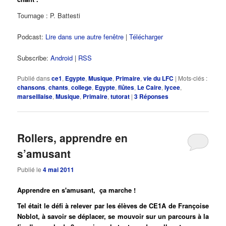
Tournage : P. Battesti
Podcast:
Lire dans une autre fenêtre
|
Télécharger
Subscribe:
Android
|
RSS
Publié dans
ce1
,
Egypte
,
Musique
,
Primaire
,
vie du LFC
|
Mots-clés :
chansons
,
chants
,
college
,
Egypte
,
flûtes
,
Le Caire
,
lycee
,
marseillaise
,
Musique
,
Primaire
,
tutorat
|
3
Réponses
Rollers, apprendre en
s’amusant
Publié le
4 mai 2011
Apprendre en s'amusant, ça marche !
Tel était le défi à relever par les élèves de CE1A de Françoise
Noblot, à savoir se déplacer, se mouvoir sur un parcours à la