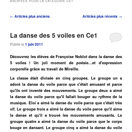
ARCHIVES POUR LA CATÉGORIE
CE1
principal
secondaire
Navigation
←
Articles plus anciens
Articles plus récents
→
des
articles
La danse des 5 voiles en Ce1
Publié le
1 juin 2011
Découvrez les élèves de Françoise Noblot dans la danse des
5 voiles ! Un joli moment de poésie…et d'expression
corporelle grâce au travail de Mireille.
La classe était divisée en cinq groupes. Le groupe un a
adoré la danse du voile parce que c'était amusant et parce
qu'ils ont inventé des mouvements. Le groupe deux a aimé
la danse du voile parce qu'il fallait bouger au rythme de la
musique. Eloi a aimé la danse du voile parce que c'était très
vif. Le groupe trois a aimé la danse du voile parce qu'il aime
la danse et qu'il a trouvé les mouvements amusants. Le
groupe quatre a aimé la danse du voile parce que le corps
bouge en dansant. Le groupe cinq a aimé la danse du voile