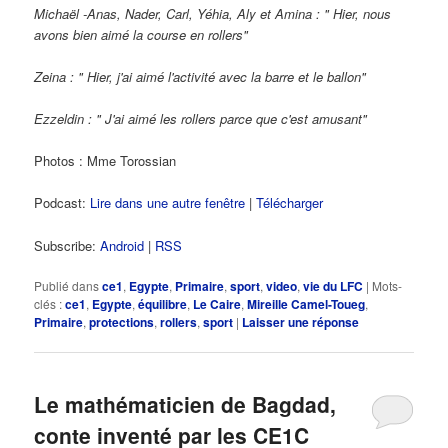
Michaël -Anas, Nader, Carl, Yéhia, Aly et Amina : " Hier, nous
avons bien aimé la course en rollers"
Zeina : " Hier, j'ai aimé l'activité avec la barre et le ballon"
Ezzeldin : " J'ai aimé les rollers parce que c'est amusant"
Photos : Mme Torossian
Podcast:
Lire dans une autre fenêtre
|
Télécharger
Subscribe:
Android
|
RSS
Publié dans
ce1
,
Egypte
,
Primaire
,
sport
,
video
,
vie du LFC
|
Mots-
clés :
ce1
,
Egypte
,
équilibre
,
Le Caire
,
Mireille Camel-Toueg
,
Primaire
,
protections
,
rollers
,
sport
|
Laisser une réponse
Le mathématicien de Bagdad,
conte inventé par les CE1C