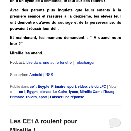
fin d'un cycle de 8 semaines, le tout sur des rollers !
Avec des parents plus inquiets que leurs enfants à la
première séance et rassurés à la deuxième, les élèves leur
ont démontré qu'avec du courage et de la persévérance, ils
pouvaient réussir leur défi.
Et maintenant, les mamans demandent : " A quand notre
tour ?"
Mireille les attend…
Podcast:
Lire dans une autre fenêtre
|
Télécharger
Subscribe:
Android
|
RSS
Publié dans
ce1
,
Egypte
,
Primaire
,
sport
,
video
,
vie du LFC
|
Mots-
clés :
ce1
,
Egypte
,
eleves
,
Le Caire
,
lycee
,
Mireille Camel-Toueg
,
Primaire
,
rollers
,
sport
|
Laisser une réponse
Les CE1A roulent pour
Mireille !