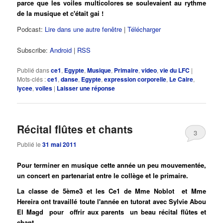
parce que les voiles multicolores se soulevaient au rythme
de la musique et c'était gai !
Podcast:
Lire dans une autre fenêtre
|
Télécharger
Subscribe:
Android
|
RSS
Publié dans
ce1
,
Egypte
,
Musique
,
Primaire
,
video
,
vie du LFC
|
Mots-clés :
ce1
,
danse
,
Egypte
,
expression corporelle
,
Le Caire
,
lycee
,
voiles
|
Laisser une réponse
Récital flûtes et chants
3
Publié le
31 mai 2011
Pour terminer en musique cette année un peu mouvementée,
un concert en partenariat entre le collège et le primaire.
La classe de 5ème3 et les Ce1 de Mme Noblot et Mme
Hereira ont travaillé toute l'année en tutorat avec Sylvie Abou
El Magd pour offrir aux parents un beau récital flûtes et
chant .