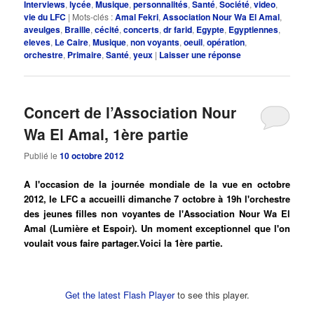
Interviews
,
lycée
,
Musique
,
personnalités
,
Santé
,
Société
,
video
,
vie du LFC
|
Mots-clés :
Amal Fekri
,
Association Nour Wa El Amal
,
aveulges
,
Braille
,
cécité
,
concerts
,
dr farid
,
Egypte
,
Egyptiennes
,
eleves
,
Le Caire
,
Musique
,
non voyants
,
oeuil
,
opération
,
orchestre
,
Primaire
,
Santé
,
yeux
|
Laisser une réponse
Concert de l’Association Nour
Wa El Amal, 1ère partie
Publié le
10 octobre 2012
A l'occasion de la journée mondiale de la vue en octobre
2012, le LFC a accueilli dimanche 7 octobre à 19h l'orchestre
des jeunes filles non voyantes de l'Association Nour Wa El
Amal (Lumière et Espoir). Un moment exceptionnel que l'on
voulait vous faire partager.Voici la 1ère partie.
Get the latest Flash Player
to see this player.