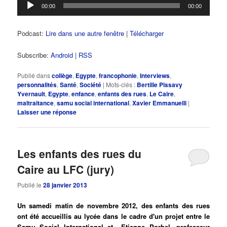
Lecteur
00:00
00:00
audio
Podcast:
Lire dans une autre fenêtre
|
Télécharger
Subscribe:
Android
|
RSS
Publié dans
collège
,
Egypte
,
francophonie
,
Interviews
,
personnalités
,
Santé
,
Société
|
Mots-clés :
Bertille Pissavy
Yvernault
,
Egypte
,
enfance
,
enfants des rues
,
Le Caire
,
maltraitance
,
samu social international
,
Xavier Emmanuelli
|
Laisser une réponse
Les enfants des rues du
Caire au LFC (jury)
Publié le
28 janvier 2013
Un samedi matin de novembre 2012, des enfants des rues
ont été accueillis au lycée dans le cadre d'un projet entre le
Samu Social International et Etienne Porhel, professeur