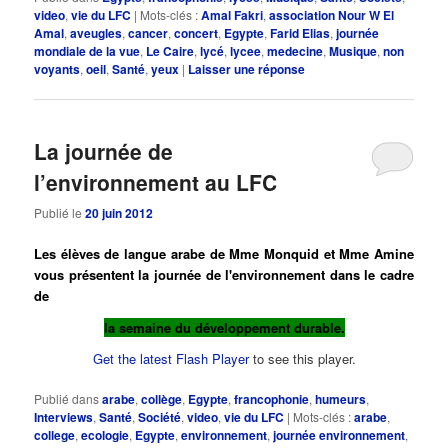
video
,
vie du LFC
|
Mots-clés :
Amal Fakri
,
association Nour W El
Amal
,
aveugles
,
cancer
,
concert
,
Egypte
,
Farid Elias
,
journée
mondiale de la vue
,
Le Caire
,
lycé
,
lycee
,
medecine
,
Musique
,
non
voyants
,
oeil
,
Santé
,
yeux
|
Laisser une réponse
La journée de
l’environnement au LFC
Publié le
20 juin 2012
Les élèves de langue arabe de Mme Monquid et Mme Amine
vous présentent la journée de l'environnement dans le cadre
de
la semaine du développement durable.
Get the latest Flash Player
to see this player.
Publié dans
arabe
,
collège
,
Egypte
,
francophonie
,
humeurs
,
Interviews
,
Santé
,
Société
,
video
,
vie du LFC
|
Mots-clés :
arabe
,
college
,
ecologie
,
Egypte
,
environnement
,
journée environnement
,