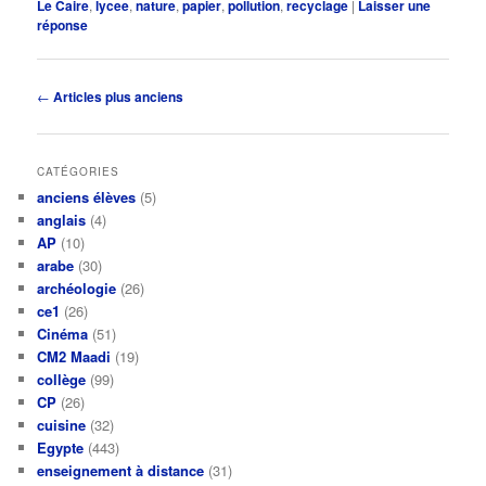
Le Caire
,
lycee
,
nature
,
papier
,
pollution
,
recyclage
|
Laisser une
réponse
Navigation
←
Articles plus anciens
des
articles
CATÉGORIES
anciens élèves
(5)
anglais
(4)
AP
(10)
arabe
(30)
archéologie
(26)
ce1
(26)
Cinéma
(51)
CM2 Maadi
(19)
collège
(99)
CP
(26)
cuisine
(32)
Egypte
(443)
enseignement à distance
(31)