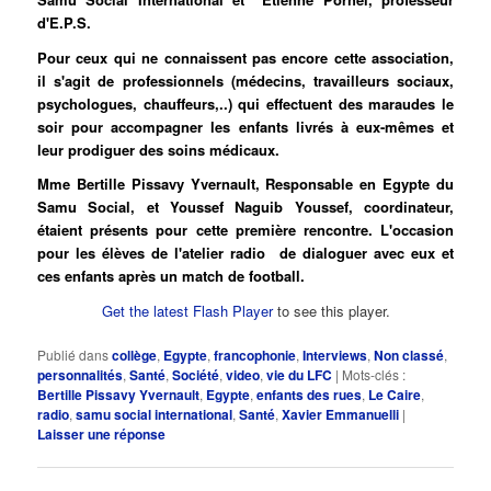
d'E.P.S.
Pour ceux qui ne connaissent pas encore cette association,
il s'agit de professionnels (médecins, travailleurs sociaux,
psychologues, chauffeurs,..) qui effectuent des maraudes le
soir pour accompagner les enfants livrés à eux-mêmes et
leur prodiguer des soins médicaux.
Mme Bertille Pissavy Yvernault, Responsable en Egypte du
Samu Social, et Youssef Naguib Youssef, coordinateur,
étaient présents pour cette première rencontre. L'occasion
pour les élèves de l'atelier radio de dialoguer avec eux et
ces enfants après un match de football.
Get the latest Flash Player
to see this player.
Publié dans
collège
,
Egypte
,
francophonie
,
Interviews
,
Non classé
,
personnalités
,
Santé
,
Société
,
video
,
vie du LFC
|
Mots-clés :
Bertille Pissavy Yvernault
,
Egypte
,
enfants des rues
,
Le Caire
,
radio
,
samu social international
,
Santé
,
Xavier Emmanuelli
|
Laisser une réponse