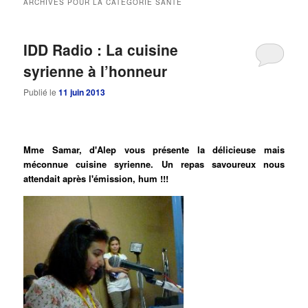
ARCHIVES POUR LA CATÉGORIE
SANTÉ
principal
secondaire
IDD Radio : La cuisine
syrienne à l’honneur
Publié le
11 juin 2013
Mme Samar, d'Alep vous présente la délicieuse mais
méconnue cuisine syrienne. Un repas savoureux nous
attendait après l'émission, hum !!!