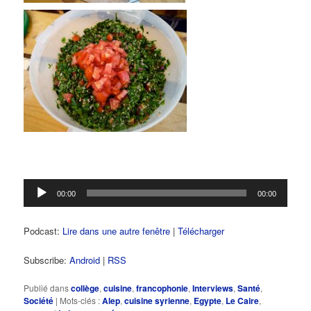
Lecteur
00:00
00:00
audio
Podcast:
Lire dans une autre fenêtre
|
Télécharger
Subscribe:
Android
|
RSS
Publié dans
collège
,
cuisine
,
francophonie
,
Interviews
,
Santé
,
Société
|
Mots-clés :
Alep
,
cuisine syrienne
,
Egypte
,
Le Caire
,