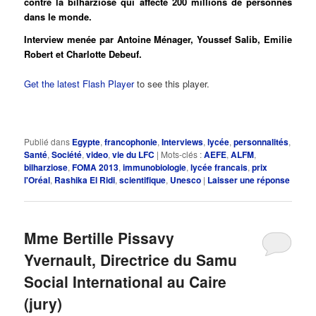
contre la bilharziose qui affecte 200 millions de personnes
dans le monde.
Interview menée par Antoine Ménager, Youssef Salib, Emilie
Robert et Charlotte Debeuf.
Get the latest Flash Player
to see this player.
Publié dans
Egypte
,
francophonie
,
Interviews
,
lycée
,
personnalités
,
Santé
,
Société
,
video
,
vie du LFC
|
Mots-clés :
AEFE
,
ALFM
,
bilharziose
,
FOMA 2013
,
immunobiologie
,
lycée francais
,
prix
l'Oréal
,
Rashika El Ridi
,
scientifique
,
Unesco
|
Laisser une réponse
Mme Bertille Pissavy
Yvernault, Directrice du Samu
Social International au Caire
(jury)