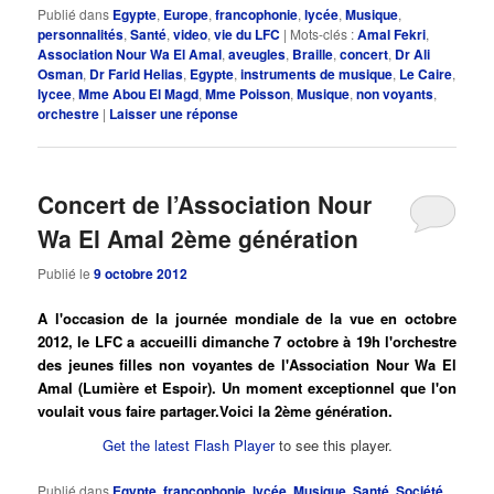
Publié dans
Egypte
,
Europe
,
francophonie
,
lycée
,
Musique
,
personnalités
,
Santé
,
video
,
vie du LFC
|
Mots-clés :
Amal Fekri
,
Association Nour Wa El Amal
,
aveugles
,
Braille
,
concert
,
Dr Ali
Osman
,
Dr Farid Helias
,
Egypte
,
instruments de musique
,
Le Caire
,
lycee
,
Mme Abou El Magd
,
Mme Poisson
,
Musique
,
non voyants
,
orchestre
|
Laisser une réponse
Concert de l’Association Nour
Wa El Amal 2ème génération
Publié le
9 octobre 2012
A l'occasion de la journée mondiale de la vue en octobre
2012, le LFC a accueilli dimanche 7 octobre à 19h l'orchestre
des jeunes filles non voyantes de l'Association Nour Wa El
Amal (Lumière et Espoir). Un moment exceptionnel que l'on
voulait vous faire partager.Voici la 2ème génération.
Get the latest Flash Player
to see this player.
Publié dans
Egypte
,
francophonie
,
lycée
,
Musique
,
Santé
,
Société
,