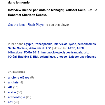
dans le monde.
Interview menée par Antoine Ménager, Youssef Salib, Emilie
Robert et Charlotte Debeuf.
Get the latest Flash Player
to see this player.
Publié dans
Egypte
,
francophonie
,
Interviews
,
lycée
,
personnalités
,
Santé
,
Société
,
video
,
vie du LFC
|
Mots-clés :
AEFE
,
ALFM
,
bilharziose
,
FOMA 2013
,
immunobiologie
,
lycée francais
,
prix
l'Oréal
,
Rashika El Ridi
,
scientifique
,
Unesco
|
Laisser une réponse
CATÉGORIES
anciens élèves
(5)
anglais
(4)
AP
(10)
arabe
(30)
archéologie
(26)
ce1
(26)