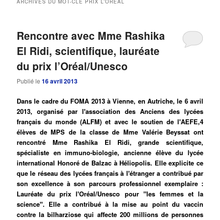
ARCHIVES DU MOT-CLÉ
PRIX L’ORÉAL
principal
secondaire
Rencontre avec Mme Rashika
El Ridi, scientifique, lauréate
du prix l’Oréal/Unesco
Publié le
16 avril 2013
Dans le cadre du FOMA 2013 à Vienne, en Autriche, le 6 avril
2013, organisé par l'association des Anciens des lycées
français du monde (ALFM) et avec le soutien de l'AEFE,4
élèves de MPS de la classe de Mme Valérie Beyssat ont
rencontré Mme Rashika El Ridi, grande scientifique,
spécialiste en immuno-biologie, ancienne élève du lycée
international Honoré de Balzac à Héliopolis. Elle explicite ce
que le réseau des lycées français à l'étranger a contribué par
son excellence à son parcours professionnel exemplaire :
Lauréate du prix l'Oréal/Unesco pour "les femmes et la
science". Elle a contribué à la mise au point du vaccin
contre la bilharziose qui affecte 200 millions de personnes