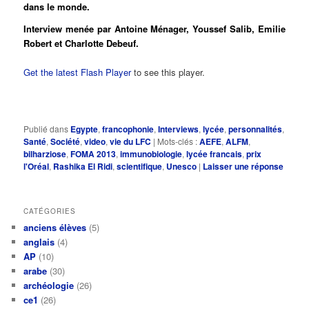
dans le monde.
Interview menée par Antoine Ménager, Youssef Salib, Emilie
Robert et Charlotte Debeuf.
Get the latest Flash Player
to see this player.
Publié dans
Egypte
,
francophonie
,
Interviews
,
lycée
,
personnalités
,
Santé
,
Société
,
video
,
vie du LFC
|
Mots-clés :
AEFE
,
ALFM
,
bilharziose
,
FOMA 2013
,
immunobiologie
,
lycée francais
,
prix
l'Oréal
,
Rashika El Ridi
,
scientifique
,
Unesco
|
Laisser une réponse
CATÉGORIES
anciens élèves
(5)
anglais
(4)
AP
(10)
arabe
(30)
archéologie
(26)
ce1
(26)