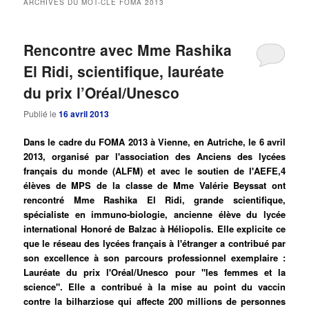
ARCHIVES DU MOT-CLÉ
FOMA 2013
principal
secondaire
Rencontre avec Mme Rashika
El Ridi, scientifique, lauréate
du prix l’Oréal/Unesco
Publié le
16 avril 2013
Dans le cadre du FOMA 2013 à Vienne, en Autriche, le 6 avril
2013, organisé par l'association des Anciens des lycées
français du monde (ALFM) et avec le soutien de l'AEFE,4
élèves de MPS de la classe de Mme Valérie Beyssat ont
rencontré Mme Rashika El Ridi, grande scientifique,
spécialiste en immuno-biologie, ancienne élève du lycée
international Honoré de Balzac à Héliopolis. Elle explicite ce
que le réseau des lycées français à l'étranger a contribué par
son excellence à son parcours professionnel exemplaire :
Lauréate du prix l'Oréal/Unesco pour "les femmes et la
science". Elle a contribué à la mise au point du vaccin
contre la bilharziose qui affecte 200 millions de personnes