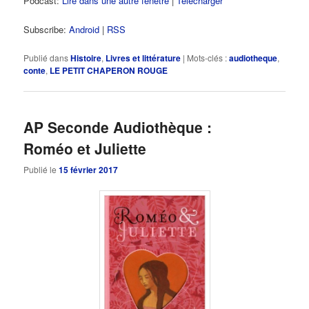
Podcast:
Lire dans une autre fenêtre
|
Télécharger
Subscribe:
Android
|
RSS
Publié dans
Histoire
,
Livres et littérature
|
Mots-clés :
audiotheque
,
conte
,
LE PETIT CHAPERON ROUGE
AP Seconde Audiothèque :
Roméo et Juliette
Publié le
15 février 2017