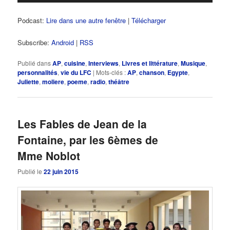
Podcast:
Lire dans une autre fenêtre
|
Télécharger
Subscribe:
Android
|
RSS
Publié dans
AP
,
cuisine
,
Interviews
,
Livres et littérature
,
Musique
,
personnalités
,
vie du LFC
|
Mots-clés :
AP
,
chanson
,
Egypte
,
Juliette
,
moliere
,
poeme
,
radio
,
théâtre
Les Fables de Jean de la
Fontaine, par les 6èmes de
Mme Noblot
Publié le
22 juin 2015