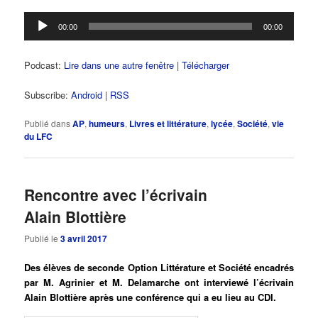
Lecteur
00:00
00:00
audio
Podcast:
Lire dans une autre fenêtre
|
Télécharger
Subscribe:
Android
|
RSS
Publié dans
AP
,
humeurs
,
Livres et littérature
,
lycée
,
Société
,
vie
du LFC
Rencontre avec l’écrivain
Alain Blottière
Publié le
3 avril 2017
Des élèves de seconde Option Littérature et Société encadrés
par M. Agrinier et M. Delamarche ont interviewé l’écrivain
Alain Blottière après une conférence qui a eu lieu au CDI.