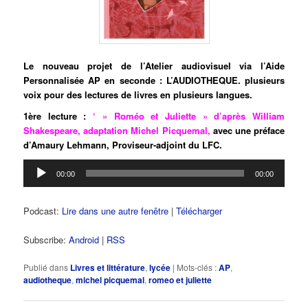
Le nouveau projet de l’Atelier audiovisuel via l’Aide
Personnalisée AP en seconde : L’AUDIOTHEQUE. plusieurs
voix pour des lectures de livres en plusieurs langues.
1ère lecture :
‘ » Roméo et Juliette » d’après William
Shakespeare, adaptation Michel Picquemal,
avec une préface
d’Amaury Lehmann, Proviseur-adjoint du LFC.
Lecteur
00:00
00:00
audio
Podcast:
Lire dans une autre fenêtre
|
Télécharger
Subscribe:
Android
|
RSS
Publié dans
Livres et littérature
,
lycée
|
Mots-clés :
AP
,
audiotheque
,
michel picquemal
,
romeo et juliette