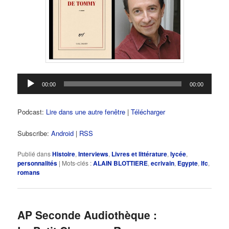
Lecteur
00:00
00:00
audio
Podcast:
Lire dans une autre fenêtre
|
Télécharger
Subscribe:
Android
|
RSS
Publié dans
Histoire
,
Interviews
,
Livres et littérature
,
lycée
,
personnalités
|
Mots-clés :
ALAIN BLOTTIERE
,
ecrivain
,
Egypte
,
lfc
,
romans
AP Seconde Audiothèque :