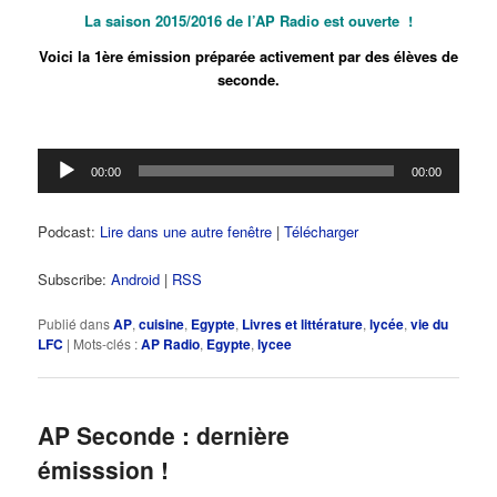
La saison 2015/2016 de l’AP Radio est ouverte !
Voici la 1ère émission préparée activement par des élèves de
seconde.
Lecteur
00:00
00:00
audio
Podcast:
Lire dans une autre fenêtre
|
Télécharger
Subscribe:
Android
|
RSS
Publié dans
AP
,
cuisine
,
Egypte
,
Livres et littérature
,
lycée
,
vie du
LFC
|
Mots-clés :
AP Radio
,
Egypte
,
lycee
AP Seconde : dernière
émisssion !