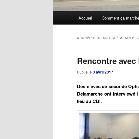
Menu
Accueil
Comment ça march
Aller
Aller
principal
au
au
ARCHIVES DU MOT-CLÉ
ALAIN BL
contenu
contenu
Rencontre avec l
principal
secondaire
Publié le
3 avril 2017
Des élèves de seconde Option
Delamarche ont interviewé l’
lieu au CDI.