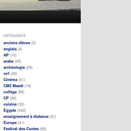
CATÉGORIES
anciens élèves
(5)
anglais
(4)
AP
(10)
arabe
(30)
archéologie
(26)
ce1
(26)
Cinéma
(51)
CM2 Maadi
(19)
collège
(99)
CP
(26)
cuisine
(32)
Egypte
(443)
enseignement à distance
(31)
Europe
(41)
Festival des Contes
(85)