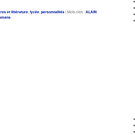
ou
res et littérature
,
lycée
,
personnalités
|
Mots-clés :
ALAIN
diminuer
omans
le
volume.