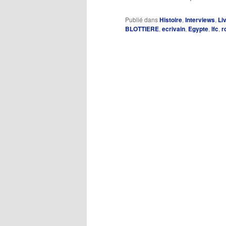
Publié dans
Histoire
,
Interviews
,
Liv
BLOTTIERE
,
ecrivain
,
Egypte
,
lfc
,
r