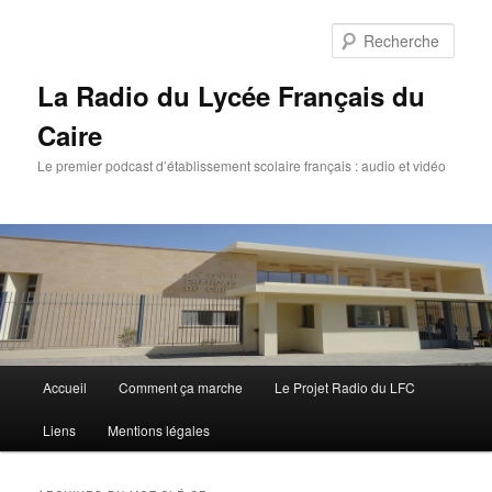
Rech
La Radio du Lycée Français du
Caire
Le premier podcast d’établissement scolaire français : audio et vidéo
Menu
Accueil
Comment ça marche
Le Projet Radio du LFC
Aller
Aller
principal
Liens
Mentions légales
au
au
contenu
contenu