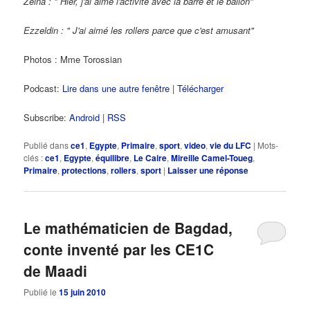
Zeina : " Hier, j'ai aimé l'activité avec la barre et le ballon"
Ezzeldin : " J'ai aimé les rollers parce que c'est amusant"
Photos : Mme Torossian
Podcast:
Lire dans une autre fenêtre
|
Télécharger
Subscribe:
Android
|
RSS
Publié dans
ce1
,
Egypte
,
Primaire
,
sport
,
video
,
vie du LFC
|
Mots-
clés :
ce1
,
Egypte
,
équilibre
,
Le Caire
,
Mireille Camel-Toueg
,
Primaire
,
protections
,
rollers
,
sport
|
Laisser une réponse
Le mathématicien de Bagdad,
conte inventé par les CE1C
de Maadi
Publié le
15 juin 2010