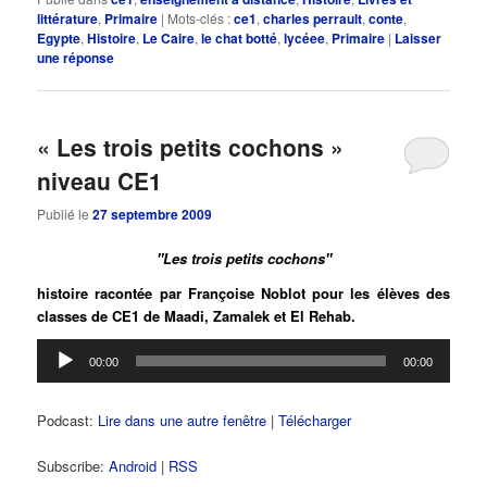
littérature
,
Primaire
|
Mots-clés :
ce1
,
charles perrault
,
conte
,
Egypte
,
Histoire
,
Le Caire
,
le chat botté
,
lycéee
,
Primaire
|
Laisser
une réponse
« Les trois petits cochons »
niveau CE1
Publié le
27 septembre 2009
"Les trois petits cochons"
histoire racontée par Françoise Noblot pour les élèves des
classes de CE1 de Maadi, Zamalek et El Rehab.
Lecteur
00:00
00:00
audio
Podcast:
Lire dans une autre fenêtre
|
Télécharger
Subscribe:
Android
|
RSS