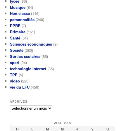
lycée
(86)
Musique
(84)
Non classé
(116)
personnalités
(240)
PPRE
(7)
Primaire
(161)
Santé
(54)
Sciences économiques
(9)
Société
(280)
Sorties scolaires
(85)
sport
(24)
technologie-Internet
(36)
TPE
(5)
video
(223)
vie du LFC
(450)
ARCHIVES
Archives
AOÛT 2026
D
L
M
M
J
V
S