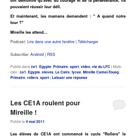
ont démontré qu'avec du courage et de la persévérance, ils
pouvaient réussir leur défi.
Et maintenant, les mamans demandent : " A quand notre
tour ?"
Mireille les attend…
Podcast:
Lire dans une autre fenêtre
|
Télécharger
Subscribe:
Android
|
RSS
Publié dans
ce1
,
Egypte
,
Primaire
,
sport
,
video
,
vie du LFC
|
Mots-
clés :
ce1
,
Egypte
,
eleves
,
Le Caire
,
lycee
,
Mireille Camel-Toueg
,
Primaire
,
rollers
,
sport
|
Laisser une réponse
Les CE1A roulent pour
Mireille !
Publié le
4 mai 2011
Les élèves de CE1A ont commencé le cycle "Rollers" le