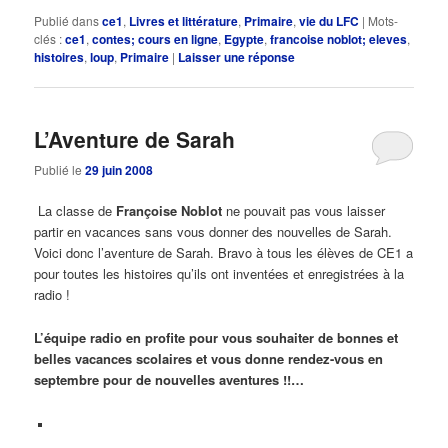
Publié dans
ce1
,
Livres et littérature
,
Primaire
,
vie du LFC
|
Mots-
clés :
ce1
,
contes; cours en ligne
,
Egypte
,
francoise noblot; eleves
,
histoires
,
loup
,
Primaire
|
Laisser une réponse
L’Aventure de Sarah
Publié le
29 juin 2008
La classe de
Françoise Noblot
ne pouvait pas vous laisser
partir en vacances sans vous donner des nouvelles de Sarah.
Voici donc l’aventure de Sarah. Bravo à tous les élèves de CE1 a
pour toutes les histoires qu’ils ont inventées et enregistrées à la
radio !
L’équipe radio en profite pour vous souhaiter de bonnes et
belles vacances scolaires et vous donne rendez-vous en
septembre pour de nouvelles aventures !!…