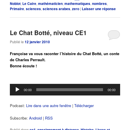
Noblot
,
Le Caire
,
mathématicien
,
mathematiques
,
nombres
,
Primaire
,
sciences
,
sciences arabes
,
zero
|
Laisser une réponse
Le Chat Botté, niveau CE1
Publié le
12 janvier 2010
Françoise va vous raconter l’histoire du Chat Botté, un conte
de Charles Perrault.
Bonne écoute !
Lecteur
00:00
00:00
audio
Podcast:
Lire dans une autre fenêtre
|
Télécharger
Subscribe:
Android
|
RSS
Publié dans
ce1
,
enseignement à distance
,
Histoire
,
Livres et