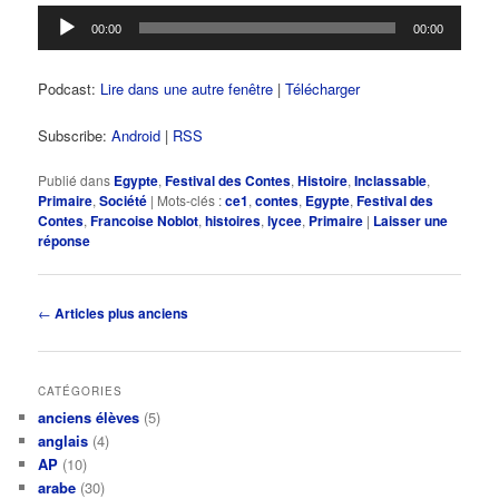
Lecteur
00:00
00:00
audio
Podcast:
Lire dans une autre fenêtre
|
Télécharger
Subscribe:
Android
|
RSS
Publié dans
Egypte
,
Festival des Contes
,
Histoire
,
Inclassable
,
Primaire
,
Société
|
Mots-clés :
ce1
,
contes
,
Egypte
,
Festival des
Contes
,
Francoise Noblot
,
histoires
,
lycee
,
Primaire
|
Laisser une
réponse
Navigation
←
Articles plus anciens
des
articles
CATÉGORIES
anciens élèves
(5)
anglais
(4)
AP
(10)
arabe
(30)