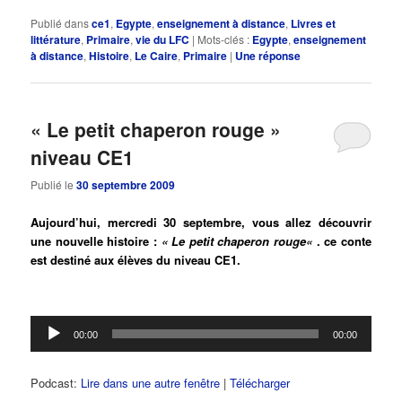
Publié dans
ce1
,
Egypte
,
enseignement à distance
,
Livres et
littérature
,
Primaire
,
vie du LFC
|
Mots-clés :
Egypte
,
enseignement
à distance
,
Histoire
,
Le Caire
,
Primaire
|
Une
réponse
« Le petit chaperon rouge »
niveau CE1
Publié le
30 septembre 2009
Aujourd’hui, mercredi 30 septembre, vous allez découvrir
une nouvelle histoire :
« Le petit chaperon rouge
«
. ce conte
est destiné aux élèves du niveau CE1.
Lecteur
00:00
00:00
audio
Podcast:
Lire dans une autre fenêtre
|
Télécharger