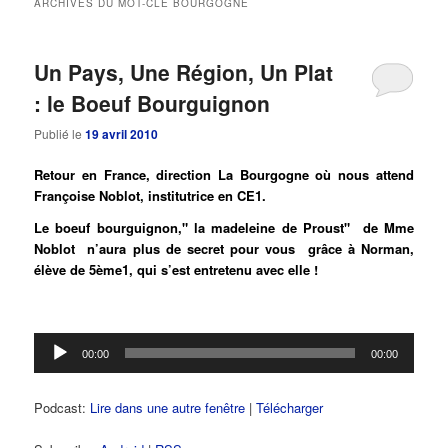
ARCHIVES DU MOT-CLÉ
BOURGOGNE
principal
secondaire
Un Pays, Une Région, Un Plat
: le Boeuf Bourguignon
Publié le
19 avril 2010
Retour en France, direction La Bourgogne où nous attend
Françoise Noblot, institutrice en CE1.
Le boeuf bourguignon," la madeleine de Proust" de Mme
Noblot n’aura plus de secret pour vous grâce à Norman,
élève de 5ème1, qui s’est entretenu avec elle !
Lecteur
00:00
00:00
audio
Podcast:
Lire dans une autre fenêtre
|
Télécharger