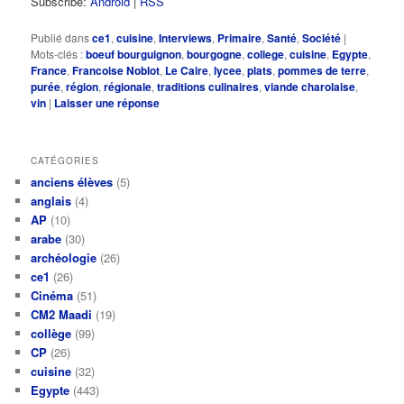
Subscribe:
Android
|
RSS
Publié dans
ce1
,
cuisine
,
Interviews
,
Primaire
,
Santé
,
Société
|
Mots-clés :
boeuf bourguignon
,
bourgogne
,
college
,
cuisine
,
Egypte
,
France
,
Francoise Noblot
,
Le Caire
,
lycee
,
plats
,
pommes de terre
,
purée
,
région
,
régionale
,
traditions culinaires
,
viande charolaise
,
vin
|
Laisser une réponse
CATÉGORIES
anciens élèves
(5)
anglais
(4)
AP
(10)
arabe
(30)
archéologie
(26)
ce1
(26)
Cinéma
(51)
CM2 Maadi
(19)
collège
(99)
CP
(26)
cuisine
(32)
Egypte
(443)