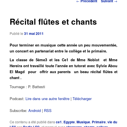
Navigation
←
Précédent
Suivant
→
des
principal
articles
Récital flûtes et chants
Publié le
31 mai 2011
Pour terminer en musique cette année un peu mouvementée,
un concert en partenariat entre le collège et le primaire.
La classe de 5ème3 et les Ce1 de Mme Noblot et Mme
Hereira ont travaillé toute l'année en tutorat avec Sylvie Abou
El Magd pour offrir aux parents un beau récital flûtes et
chant .
Tournage : P. Battesti
Podcast:
Lire dans une autre fenêtre
|
Télécharger
Subscribe:
Android
|
RSS
Ce contenu a été publié dans
ce1
,
Egypte
,
Musique
,
Primaire
,
vie du
par
, et marqué avec
,
,
,