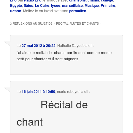
LFC
Radio LFC
chansons
chants
college
Egypte
,
flûtes
,
Le Caire
,
lycee
,
marseillaise
,
Musique
,
Primaire
,
tutorat
. Mettez-le en favori avec son
permalien
.
3 RÉFLEXIONS AU SUJET DE «
RÉCITAL FLÛTES ET CHANTS
»
Le
27 mai 2012 à 20:22
,
Nathalie Dayoub
a dit :
j'ai aime le recital de chants car ils sont comme meme
petit pour chanter et il sont mignons
Le
16 juin 2011 à 10:50
,
marie rebeyrol
a dit :
Récital de
chant