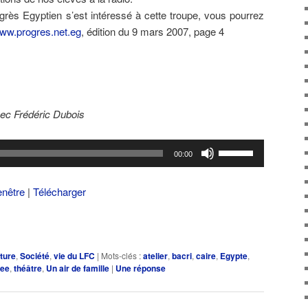
grès Egyptien s’est intéressé à cette troupe, vous pourrez
ww.progres.net.eg
, édition du 9 mars 2007, page 4
vec Frédéric Dubois
Utilisez
00:00
les
flèches
enêtre
|
Télécharger
haut/bas
pour
augmenter
ou
ature
,
Société
,
vie du LFC
|
Mots-clés :
atelier
,
bacri
,
caire
,
Egypte
,
diminuer
cee
,
théâtre
,
Un air de famille
|
Une
réponse
le
volume.