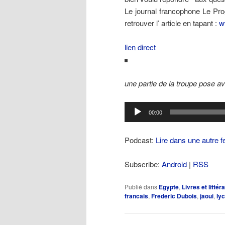
Le journal francophone Le Pro
retrouver l’ article en tapant :
w
lien direct
une partie de la troupe pose a
Lecteur
00:00
audio
Podcast:
Lire dans une autre f
Subscribe:
Android
|
RSS
Publié dans
Egypte
,
Livres et littér
francais
,
Frederic Dubois
,
jaoui
,
ly