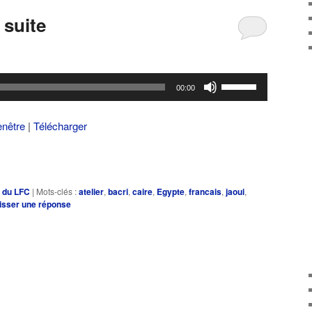
 suite
Utilisez
00:00
les
flèches
enêtre
|
Télécharger
haut/bas
pour
augmenter
ou
e du LFC
|
Mots-clés :
atelier
,
bacri
,
caire
,
Egypte
,
francais
,
jaoui
,
diminuer
isser une réponse
le
volume.