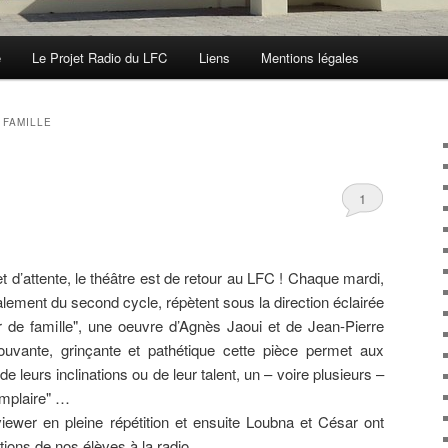
e
Le Projet Radio du LFC
Liens
Mentions légales
 FAMILLE
1
d’attente, le théâtre est de retour au LFC ! Chaque mardi,
alement du second cycle, répètent sous la direction éclairée
 de famille", une oeuvre d’Agnès Jaoui et de Jean-Pierre
ouvante, grinçante et pathétique cette pièce permet aux
de leurs inclinations ou de leur talent, un – voire plusieurs –
emplaire" …
ewer en pleine répétition et ensuite Loubna et César ont
ons de nos élèves à la radio.