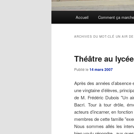
Menu
Accueil
Comment ça march
Aller
Aller
principal
au
au
ARCHIVES DU MOT-CLÉ
UN AIR DE
contenu
contenu
Théâtre au lycée
principal
secondaire
Publié le
14 mars 2007
Après des années d’absence et 
une vingtaine d’élèves, princip
de M. Frédéric Dubois "Un air
Bacri. Tour à tour drôle, ém
acteurs d’incarner, en fonction 
membres de cette famille "ex
Nous sommes allés les intervi
bien voulu répondre aux questi