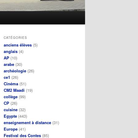
CATÉGORIES
anciens élèves
(5)
anglais
(4)
AP
(10)
arabe
(30)
archéologie
(26)
ce1
(26)
Cinéma
(51)
CM2 Maadi
(19)
collège
(99)
CP
(26)
cuisine
(32)
Egypte
(443)
enseignement à distance
(31)
Europe
(41)
Festival des Contes
(85)