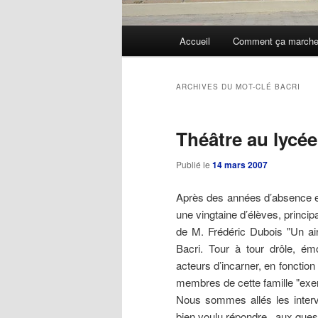
Menu
Accueil
Comment ça march
Aller
Aller
principal
au
au
ARCHIVES DU MOT-CLÉ
BACRI
contenu
contenu
Théâtre au lycée
principal
secondaire
Publié le
14 mars 2007
Après des années d’absence et 
une vingtaine d’élèves, princip
de M. Frédéric Dubois "Un air
Bacri. Tour à tour drôle, ém
acteurs d’incarner, en fonction 
membres de cette famille "ex
Nous sommes allés les intervi
bien voulu répondre aux questi