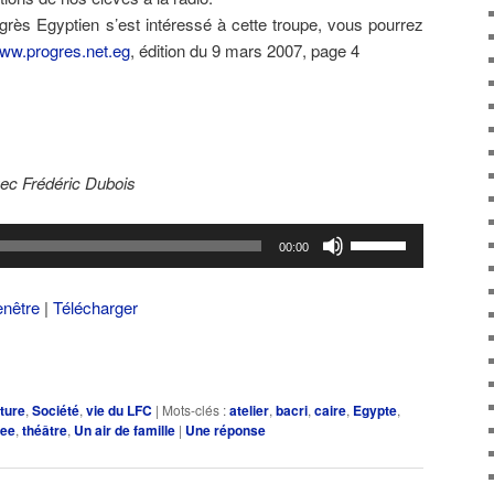
grès Egyptien s’est intéressé à cette troupe, vous pourrez
ww.progres.net.eg
, édition du 9 mars 2007, page 4
vec Frédéric Dubois
Utilisez
00:00
les
flèches
enêtre
|
Télécharger
haut/bas
pour
augmenter
ou
ature
,
Société
,
vie du LFC
|
Mots-clés :
atelier
,
bacri
,
caire
,
Egypte
,
diminuer
cee
,
théâtre
,
Un air de famille
|
Une
réponse
le
volume.