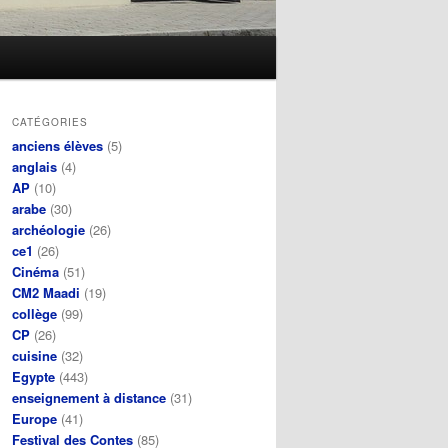
CATÉGORIES
anciens élèves
(5)
anglais
(4)
AP
(10)
arabe
(30)
archéologie
(26)
ce1
(26)
Cinéma
(51)
CM2 Maadi
(19)
collège
(99)
CP
(26)
cuisine
(32)
Egypte
(443)
enseignement à distance
(31)
Europe
(41)
Festival des Contes
(85)