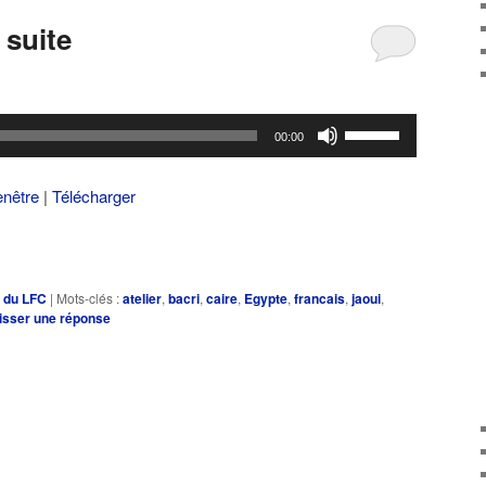
 suite
Utilisez
00:00
les
flèches
enêtre
|
Télécharger
haut/bas
pour
augmenter
ou
e du LFC
|
Mots-clés :
atelier
,
bacri
,
caire
,
Egypte
,
francais
,
jaoui
,
diminuer
isser une réponse
le
volume.