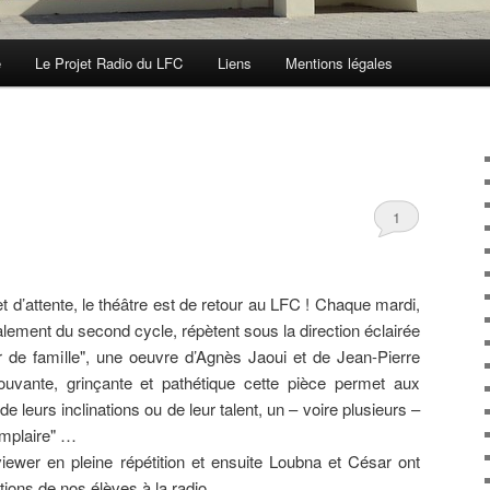
e
Le Projet Radio du LFC
Liens
Mentions légales
1
d’attente, le théâtre est de retour au LFC ! Chaque mardi,
alement du second cycle, répètent sous la direction éclairée
 de famille", une oeuvre d’Agnès Jaoui et de Jean-Pierre
ouvante, grinçante et pathétique cette pièce permet aux
de leurs inclinations ou de leur talent, un – voire plusieurs –
emplaire" …
ewer en pleine répétition et ensuite Loubna et César ont
ons de nos élèves à la radio.