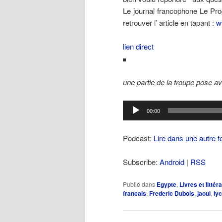
Le journal francophone Le Pro
retrouver l’ article en tapant :
w
lien direct
une partie de la troupe pose a
Lecteur
00:00
audio
Podcast:
Lire dans une autre f
Subscribe:
Android
|
RSS
Publié dans
Egypte
,
Livres et littér
francais
,
Frederic Dubois
,
jaoui
,
ly