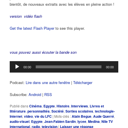
bientôt, de nouveaux extraits avec les élèves en pleine action !
version vidéo flash
Get the latest Flash Player
to see this player.
vous pouvez aussi écouter la bande son
Lecteur
00:00
00:00
audio
Podcast:
Lire dans une autre fenêtre
|
Télécharger
Subscribe:
Android
|
RSS
Publié dans
Cinéma
,
Egypte
,
Histoire
,
Interviews
,
Livres et
littérature
,
personnalités
,
Société
,
Sorties scolaires
,
technologie-
Internet
,
video
,
vie du LFC
|
Mots-clés :
Alain Begue
,
Aude Querré
,
audio-visuel
,
Egypte
,
Jean-Fabien Sardin
,
lycee
,
Medina
,
Nile TV
international
,
radio
,
television
|
Laisser une réponse