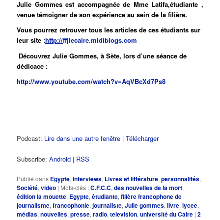
Julie Gommes est accompagnée de Mme Latifa,étudiante ,
venue témoigner de son expérience au sein de la filière.
Vous pourrez retrouver tous les articles de ces étudiants sur
leur site :
http://
ffjlecaire.midiblogs.com
Découvrez Julie Gommes, à Sète, lors d’une séance de
dédicace :
http://www.youtube.com/watch?v=AqVBcXd7Ps8
Podcast:
Lire dans une autre fenêtre
|
Télécharger
Subscribe:
Android
|
RSS
Publié dans
Egypte
,
Interviews
,
Livres et littérature
,
personnalités
,
Société
,
video
|
Mots-clés :
C.F.C.C
,
des nouvelles de la mort
,
édition la mouette
,
Egypte
,
étudiante
,
filière francophone de
journalisme
,
francophonie
,
journaliste
,
Julie gommes
,
livre
,
lycee
,
médias
,
nouvelles
,
presse
,
radio
,
television
,
université du Caire
|
2