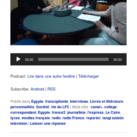
Lecteur
00:00
00:00
audio
Podcast:
Lire dans une autre fenêtre
|
Télécharger
Subscribe:
Android
|
RSS
Publié dans
Egypte
,
francophonie
,
Interviews
,
Livres et littérature
,
personnalités
,
Société
,
vie du LFC
|
Mots-clés :
canal+
,
college
,
correspondant
,
Egypte
,
france2
,
journaliste
,
l'express
,
Le Caire
,
lycee
,
medias français
,
radio
,
radio France
,
reporter
,
tangi salaün
,
television
|
Laisser une réponse