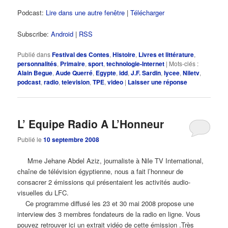
Podcast:
Lire dans une autre fenêtre
|
Télécharger
Subscribe:
Android
|
RSS
Publié dans
Festival des Contes
,
Histoire
,
Livres et littérature
,
personnalités
,
Primaire
,
sport
,
technologie-Internet
|
Mots-clés :
Alain Begue
,
Aude Querré
,
Egypte
,
idd
,
J.F. Sardin
,
lycee
,
Niletv
,
podcast
,
radio
,
television
,
TPE
,
video
|
Laisser une réponse
L’ Equipe Radio A L’Honneur
Publié le
10 septembre 2008
Mme Jehane Abdel Aziz, journaliste à Nile TV International,
chaîne de télévision égyptienne, nous a fait l’honneur de
consacrer 2 émissions qui présentaient les activités audio-
visuelles du LFC.
Ce programme diffusé les 23 et 30 mai 2008 propose une
interview des 3 membres fondateurs de la radio en ligne. Vous
pouvez retrouver ici un extrait vidéo de cette émission .Très