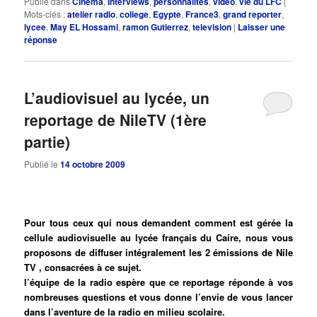
Publié dans
Cinéma
,
Interviews
,
personnalités
,
video
,
vie du LFC
|
Mots-clés :
atelier radio
,
college
,
Egypte
,
France3
,
grand reporter
,
lycee
,
May EL Hossami
,
ramon Gutierrez
,
television
|
Laisser une
réponse
L’audiovisuel au lycée, un
reportage de NileTV (1ère
partie)
Publié le
14 octobre 2009
Pour tous ceux qui nous demandent comment est gérée la
cellule audiovisuelle au lycée français du Caire, nous vous
proposons de diffuser intégralement les 2 émissions de Nile
TV , consacrées à ce sujet.
l’équipe de la radio espère que ce reportage réponde à vos
nombreuses questions et vous donne l’envie de vous lancer
dans l’aventure de la radio en milieu scolaire.