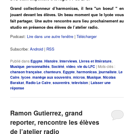
Grand collectionneur d’harmonicas, il fera "un boeuf " en
jouant devant les élèves. Un beau moment que le lycée vous
fait partager. Une autre rencontre aura lieu prochainement au
studio en présence des élèves de l’atelier radio.
Podcast:
Lire dans une autre fenêtre
|
Télécharger
Subscribe:
Android
|
RSS
Publié dans
Egypte
,
Histoire
,
Interviews
,
Livres et littérature
,
Musique
,
personnalités
,
Société
,
video
,
vie du LFC
|
Mots-clés :
chanson française
,
chanteurs
,
Egypte
,
harmonicas
,
journaliste
,
Le
Caire
,
lycee
,
manège aux souvenirs
,
micros
,
Musique
,
Nicolas
Barakat
,
Radio Le Caire
,
souvenirs
,
television
|
Laisser une
réponse
Ramon Gutierrez, grand
reporter, rencontre les élèves
de l’atelier radio