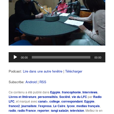
Lecteur
00:00
00:00
audio
Podcast:
Lire dans une autre fenêtre
|
Télécharger
Subscribe:
Android
|
RSS
Ce contenu a été publié dans
Egypte
,
francophonie
,
Interviews
,
Livres et littérature
,
personnalités
,
Société
,
vie du LFC
par
Radio
LFC
, et marqué avec
canal+
,
college
,
correspondant
,
Egypte
,
france2
,
journaliste
,
l'express
,
Le Caire
,
lycee
,
medias français
,
radio
,
radio France
,
reporter
,
tangi salaün
,
television
. Mettez-le en