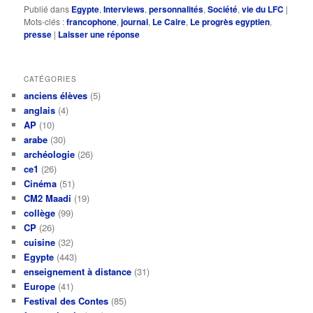
Publié dans
Egypte
,
Interviews
,
personnalités
,
Société
,
vie du LFC
|
Mots-clés :
francophone
,
journal
,
Le Caire
,
Le progrès egyptien
,
presse
|
Laisser une réponse
CATÉGORIES
anciens élèves
(5)
anglais
(4)
AP
(10)
arabe
(30)
archéologie
(26)
ce1
(26)
Cinéma
(51)
CM2 Maadi
(19)
collège
(99)
CP
(26)
cuisine
(32)
Egypte
(443)
enseignement à distance
(31)
Europe
(41)
Festival des Contes
(85)