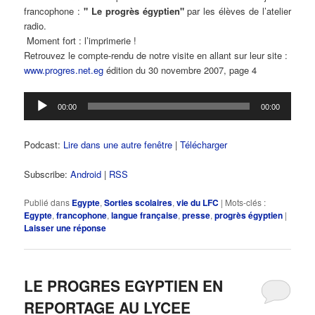
francophone :
" Le progrès égyptien"
par les élèves de l’atelier
radio.
Moment fort : l’imprimerie !
Retrouvez le compte-rendu de notre visite en allant sur leur site :
www.progres.net.eg
édition du 30 novembre 2007, page 4
Lecteur
00:00
00:00
audio
Podcast:
Lire dans une autre fenêtre
|
Télécharger
Subscribe:
Android
|
RSS
Publié dans
Egypte
,
Sorties scolaires
,
vie du LFC
|
Mots-clés :
Egypte
,
francophone
,
langue française
,
presse
,
progrès égyptien
|
Laisser une réponse
LE PROGRES EGYPTIEN EN
REPORTAGE AU LYCEE