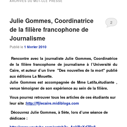
ARCHIVES DU MOT-CLÉ
PRESSE
principal
secondaire
Julie Gommes, Coordinatrice
2
de la filière francophone de
Journalisme
Publié le
1 février 2010
Rencontre avec la journaliste Julie Gommes, Coordinatrice
de la filière francophone de journalisme à l’Université du
Caire, et auteur d’un livre "Des nouvelles de la mort" publié
aux éditions La Mouette.
Julie Gommes est accompagnée de Mme Latifa,étudiante ,
venue témoigner de son expérience au sein de la filière.
Vous pourrez retrouver tous les articles de ces étudiants sur
leur site :
http://
ffjlecaire.midiblogs.com
Découvrez Julie Gommes, à Sète, lors d’une séance de
dédicace :
http://www.youtube.com/watch?v=AqVBcXd7Ps8