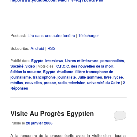
Podcast:
Lire dans une autre fenêtre
|
Télécharger
Subscribe:
Android
|
RSS
Publié dans
Egypte
,
Interviews
,
Livres et littérature
,
personnalités
,
Société
,
video
|
Mots-clés :
C.F.C.C
,
des nouvelles de la mort
,
édition la mouette
,
Egypte
,
étudiante
,
filière francophone de
journalisme
,
francophonie
,
journaliste
,
Julie gommes
,
livre
,
lycee
,
médias
,
nouvelles
,
presse
,
radio
,
television
,
université du Caire
|
2
Réponses
Visite Au Progrès Egyptien
Publié le
20 janvier 2008
A la rencontre de la presse écrite avec la visite d’un journal