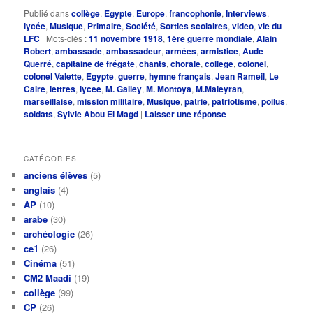
Publié dans
collège
,
Egypte
,
Europe
,
francophonie
,
Interviews
,
lycée
,
Musique
,
Primaire
,
Société
,
Sorties scolaires
,
video
,
vie du
LFC
|
Mots-clés :
11 novembre 1918
,
1ère guerre mondiale
,
Alain
Robert
,
ambassade
,
ambassadeur
,
armées
,
armistice
,
Aude
Querré
,
capitaine de frégate
,
chants
,
chorale
,
college
,
colonel
,
colonel Valette
,
Egypte
,
guerre
,
hymne français
,
Jean Rameil
,
Le
Caire
,
lettres
,
lycee
,
M. Galley
,
M. Montoya
,
M.Maleyran
,
marseillaise
,
mission militaire
,
Musique
,
patrie
,
patriotisme
,
poilus
,
soldats
,
Sylvie Abou El Magd
|
Laisser une réponse
CATÉGORIES
anciens élèves
(5)
anglais
(4)
AP
(10)
arabe
(30)
archéologie
(26)
ce1
(26)
Cinéma
(51)
CM2 Maadi
(19)
collège
(99)
CP
(26)