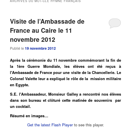
ARCHIVES DU MOT-CLÉ
HYMNE FRANÇAIS
principal
secondaire
Visite de l’Ambassade de
France au Caire le 11
novembre 2012
Publié le
19 novembre 2012
Après la cérémonie du 11 novembre commémorant la fin de
la 1ère Guerre Mondiale, les élèves ont été reçus à
l'Ambassade de France pour une visite de la Chancellerie. Le
Colonel Valette leur a expliqué le rôle de la mission militaire
en Egypte.
S.E. l'Ambassadeur, Monsieur Galley a rencontré nos élèves
dans son bureau et clôturé cette matinée de souvenirs par
un cocktail.
Résumé en images…
Get the latest Flash Player
to see this player.