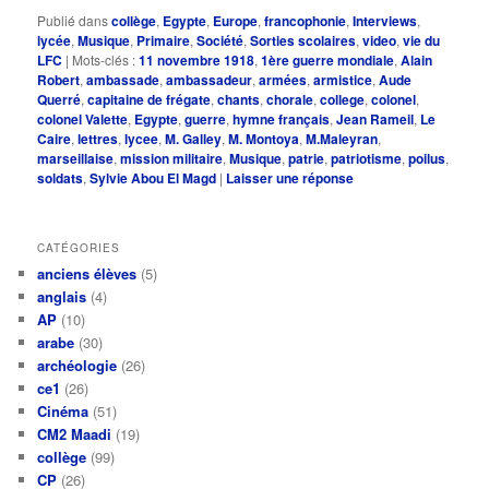
Publié dans
collège
,
Egypte
,
Europe
,
francophonie
,
Interviews
,
lycée
,
Musique
,
Primaire
,
Société
,
Sorties scolaires
,
video
,
vie du
LFC
|
Mots-clés :
11 novembre 1918
,
1ère guerre mondiale
,
Alain
Robert
,
ambassade
,
ambassadeur
,
armées
,
armistice
,
Aude
Querré
,
capitaine de frégate
,
chants
,
chorale
,
college
,
colonel
,
colonel Valette
,
Egypte
,
guerre
,
hymne français
,
Jean Rameil
,
Le
Caire
,
lettres
,
lycee
,
M. Galley
,
M. Montoya
,
M.Maleyran
,
marseillaise
,
mission militaire
,
Musique
,
patrie
,
patriotisme
,
poilus
,
soldats
,
Sylvie Abou El Magd
|
Laisser une réponse
CATÉGORIES
anciens élèves
(5)
anglais
(4)
AP
(10)
arabe
(30)
archéologie
(26)
ce1
(26)
Cinéma
(51)
CM2 Maadi
(19)
collège
(99)
CP
(26)