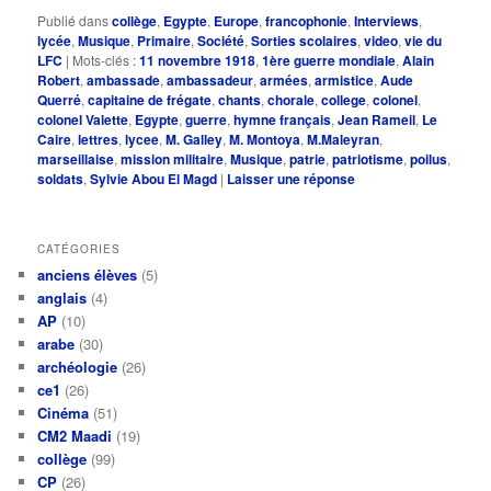
Publié dans
collège
,
Egypte
,
Europe
,
francophonie
,
Interviews
,
lycée
,
Musique
,
Primaire
,
Société
,
Sorties scolaires
,
video
,
vie du
LFC
|
Mots-clés :
11 novembre 1918
,
1ère guerre mondiale
,
Alain
Robert
,
ambassade
,
ambassadeur
,
armées
,
armistice
,
Aude
Querré
,
capitaine de frégate
,
chants
,
chorale
,
college
,
colonel
,
colonel Valette
,
Egypte
,
guerre
,
hymne français
,
Jean Rameil
,
Le
Caire
,
lettres
,
lycee
,
M. Galley
,
M. Montoya
,
M.Maleyran
,
marseillaise
,
mission militaire
,
Musique
,
patrie
,
patriotisme
,
poilus
,
soldats
,
Sylvie Abou El Magd
|
Laisser une réponse
CATÉGORIES
anciens élèves
(5)
anglais
(4)
AP
(10)
arabe
(30)
archéologie
(26)
ce1
(26)
Cinéma
(51)
CM2 Maadi
(19)
collège
(99)
CP
(26)