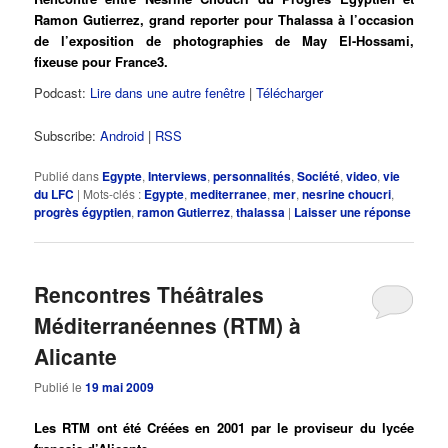
Ramon Gutierrez, grand reporter pour Thalassa à l’occasion
de l’exposition de photographies de May El-Hossami,
fixeuse pour France3.
Podcast:
Lire dans une autre fenêtre
|
Télécharger
Subscribe:
Android
|
RSS
Publié dans
Egypte
,
Interviews
,
personnalités
,
Société
,
video
,
vie
du LFC
|
Mots-clés :
Egypte
,
mediterranee
,
mer
,
nesrine choucri
,
progrès égyptien
,
ramon Gutierrez
,
thalassa
|
Laisser une réponse
Rencontres Théâtrales
Méditerranéennes (RTM) à
Alicante
Publié le
19 mai 2009
Les RTM ont été Créées en 2001 par le proviseur du lycée