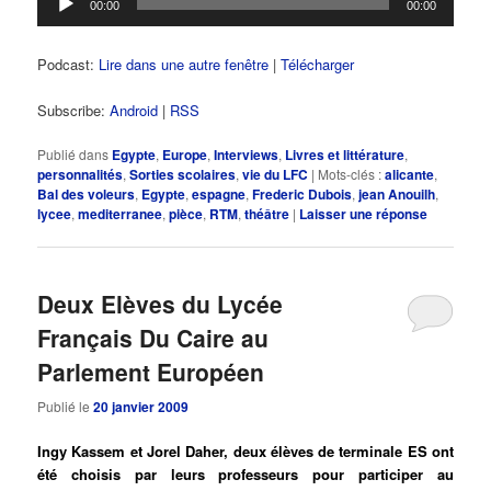
00:00
00:00
audio
Podcast:
Lire dans une autre fenêtre
|
Télécharger
Subscribe:
Android
|
RSS
Publié dans
Egypte
,
Europe
,
Interviews
,
Livres et littérature
,
personnalités
,
Sorties scolaires
,
vie du LFC
|
Mots-clés :
alicante
,
Bal des voleurs
,
Egypte
,
espagne
,
Frederic Dubois
,
jean Anouilh
,
lycee
,
mediterranee
,
pièce
,
RTM
,
théâtre
|
Laisser une réponse
Deux Elèves du Lycée
Français Du Caire au
Parlement Européen
Publié le
20 janvier 2009
Ingy Kassem et Jorel Daher, deux élèves de terminale ES ont
été choisis par leurs professeurs pour participer au