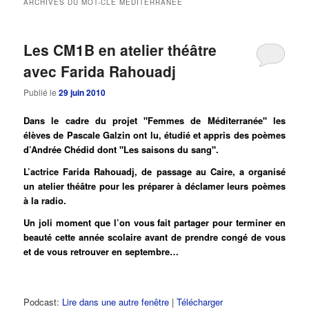
ARCHIVES DU MOT-CLÉ
MEDITERRANEE
principal
secondaire
Les CM1B en atelier théâtre
avec Farida Rahouadj
Publié le
29 juin 2010
Dans le cadre du projet "Femmes de Méditerranée" les
élèves de Pascale Galzin ont lu, étudié et appris des poèmes
d’Andrée Chédid dont "Les saisons du sang".
L’actrice Farida Rahouadj, de passage au Caire, a organisé
un atelier théâtre pour les préparer à déclamer leurs poèmes
à la radio.
Un joli moment que l’on vous fait partager pour terminer en
beauté cette année scolaire avant de prendre congé de vous
et de vous retrouver en septembre…
Podcast:
Lire dans une autre fenêtre
|
Télécharger