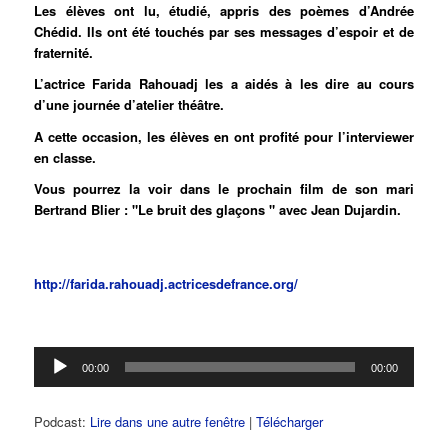
Les élèves ont lu, étudié, appris des poèmes d’Andrée
Chédid. Ils ont été touchés par ses messages d’espoir et de
fraternité.
L’actrice Farida Rahouadj les a aidés à les dire au cours
d’une journée d’atelier théâtre.
A cette occasion, les élèves en ont profité pour l’interviewer
en classe.
Vous pourrez la voir dans le prochain film de son mari
Bertrand Blier : "Le bruit des glaçons " avec Jean Dujardin.
http://farida.rahouadj.actricesdefrance.org/
Lecteur
00:00
00:00
audio
Podcast:
Lire dans une autre fenêtre
|
Télécharger