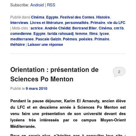
Subscribe:
Android
|
RSS
Publié dans
Cinéma
,
Egypte
,
Festival des Contes
,
Histoire
,
Interviews
,
Livres et littérature
,
personnalités
,
Primaire
,
vie du LFC
|
Mots-clés :
actrice
,
Andrée Chédid
,
Bertrand Blier
,
Cinéma
,
cm1b
,
comedienne
,
Egypte
,
farida rahouadj
,
femme
,
films
,
lycee
,
mediterranee
,
Pascale Galzin
,
Poèmes
,
poésies
,
Primaire
,
théhâtre
|
Laisser une réponse
Orientation : présentation de
2
Sciences Po Menton
Publié le
9 mars 2010
Pendant la pause déjeuner, Karim El Arnaouty, ancien élève
du LFC et en deuxième année à Sciences Po Menton est
venu faire une présentation de son université devant des
lycéens très intéressés par ce campus Moyen-Orient
Méditerranée.
Pour en savoir plus, n’hésitez pas à consulter leur site :