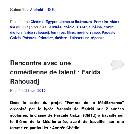
Subscribe:
Android
|
RSS
Publié dans
Cinéma
,
Egypte
,
Livres et littérature
,
Primaire
,
video
,
vie du LFC
|
Mots-clés :
Andrée Chédid
,
atelier
,
Cinéma
,
cm1b
,
diction
,
farida rahouadj
,
femmes
,
films
,
mediterranee
,
Pascale
Galzin
,
Poèmes
,
Primaire
,
théâtre
|
Laisser une réponse
Rencontre avec une
comédienne de talent : Farida
Rahouadj
Publié le
29 juin 2010
Dans le cadre du projet "Femme de la Méditerranée"
organisé par le lycée français de Madrid sur 2 années
scolaires, la classe de Pascale Galzin (CM1B) a travaillé sur
le thème de la Méditerranée, avant de travailler sur une
femme en particulier : Andrée Chédid.