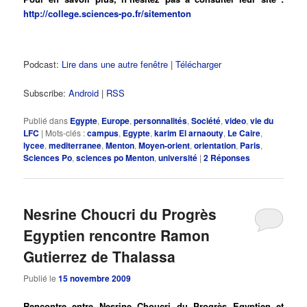
http://college.sciences-po.fr/sitementon
Podcast:
Lire dans une autre fenêtre
|
Télécharger
Subscribe:
Android
|
RSS
Publié dans
Egypte
,
Europe
,
personnalités
,
Société
,
video
,
vie du
LFC
|
Mots-clés :
campus
,
Egypte
,
karim El arnaouty
,
Le Caire
,
lycee
,
mediterranee
,
Menton
,
Moyen-orient
,
orientation
,
Paris
,
Sciences Po
,
sciences po Menton
,
université
|
2
Réponses
Nesrine Choucri du Progrès
Egyptien rencontre Ramon
Gutierrez de Thalassa
Publié le
15 novembre 2009
Rencontre entre Nesrine Choucri du Progrès Egyptien et