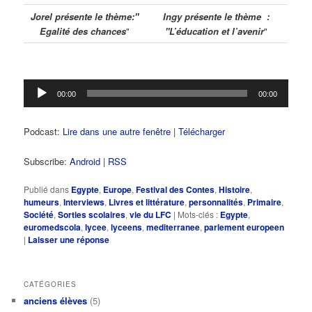
Jorel présente le thème:"
Ingy présente le thème :
Egalité des chances
"
"L’éducation et l’avenir
"
Lecteur
00:00
00:00
audio
Podcast:
Lire dans une autre fenêtre
|
Télécharger
Subscribe:
Android
|
RSS
Publié dans
Egypte
,
Europe
,
Festival des Contes
,
Histoire
,
humeurs
,
Interviews
,
Livres et littérature
,
personnalités
,
Primaire
,
Société
,
Sorties scolaires
,
vie du LFC
|
Mots-clés :
Egypte
,
euromedscola
,
lycee
,
lyceens
,
mediterranee
,
parlement europeen
|
Laisser une réponse
CATÉGORIES
anciens élèves
(5)