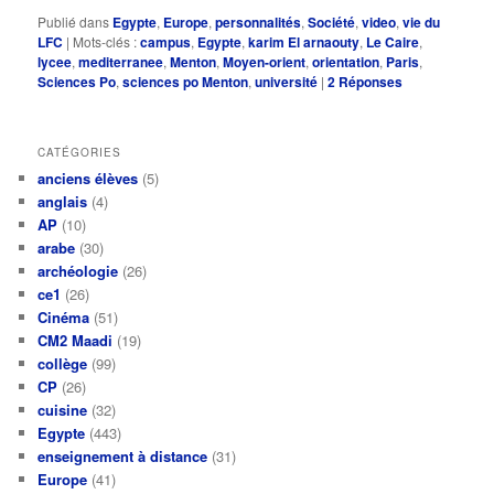
Publié dans
Egypte
,
Europe
,
personnalités
,
Société
,
video
,
vie du
LFC
|
Mots-clés :
campus
,
Egypte
,
karim El arnaouty
,
Le Caire
,
lycee
,
mediterranee
,
Menton
,
Moyen-orient
,
orientation
,
Paris
,
Sciences Po
,
sciences po Menton
,
université
|
2
Réponses
CATÉGORIES
anciens élèves
(5)
anglais
(4)
AP
(10)
arabe
(30)
archéologie
(26)
ce1
(26)
Cinéma
(51)
CM2 Maadi
(19)
collège
(99)
CP
(26)
cuisine
(32)
Egypte
(443)
enseignement à distance
(31)
Europe
(41)