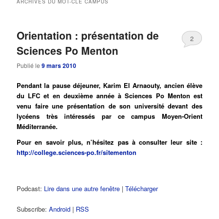
ARCHIVES DU MOT-CLÉ
CAMPUS
principal
secondaire
Orientation : présentation de
2
Sciences Po Menton
Publié le
9 mars 2010
Pendant la pause déjeuner, Karim El Arnaouty, ancien élève
du LFC et en deuxième année à Sciences Po Menton est
venu faire une présentation de son université devant des
lycéens très intéressés par ce campus Moyen-Orient
Méditerranée.
Pour en savoir plus, n’hésitez pas à consulter leur site :
http://college.sciences-po.fr/sitementon
Podcast:
Lire dans une autre fenêtre
|
Télécharger
Subscribe:
Android
|
RSS