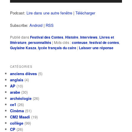
Podcast:
Lire dans une autre fenêtre
|
Télécharger
Subscribe:
Android
|
RSS
Publié dans
Festival des Contes
,
Histoire
,
Interviews
,
Livres et
littérature
,
personnalités
|
Mots-clés :
conteuse
,
festival de contes
,
Guylaine Kasza
,
lycée français du caire
|
Laisser une réponse
CATÉGORIES
anciens élèves
(5)
anglais
(4)
AP
(10)
arabe
(30)
archéologie
(26)
ce1
(26)
Cinéma
(51)
CM2 Maadi
(19)
collège
(99)
CP
(26)