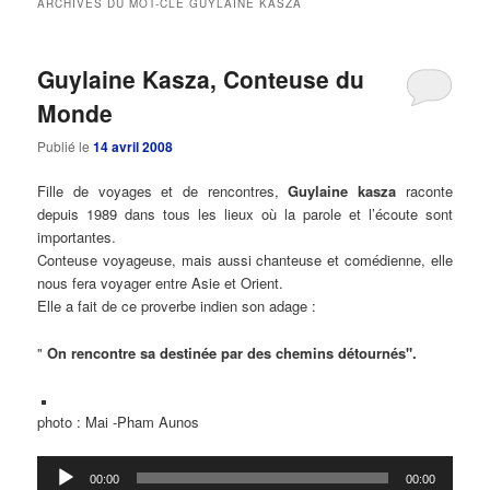
ARCHIVES DU MOT-CLÉ
GUYLAINE KASZA
principal
secondaire
Guylaine Kasza, Conteuse du
Monde
Publié le
14 avril 2008
Fille de voyages et de rencontres,
Guylaine kasza
raconte
depuis 1989 dans tous les lieux où la parole et l’écoute sont
importantes.
Conteuse voyageuse, mais aussi chanteuse et comédienne, elle
nous fera voyager entre Asie et Orient.
Elle a fait de ce proverbe indien son adage :
"
On rencontre sa destinée par des chemins détournés".
photo : Mai -Pham Aunos
Lecteur
00:00
00:00
audio