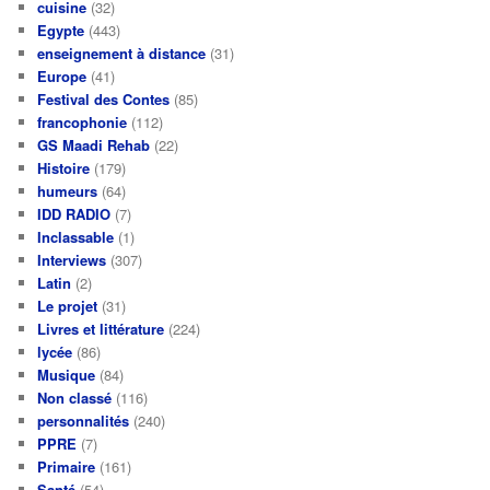
cuisine
(32)
Egypte
(443)
enseignement à distance
(31)
Europe
(41)
Festival des Contes
(85)
francophonie
(112)
GS Maadi Rehab
(22)
Histoire
(179)
humeurs
(64)
IDD RADIO
(7)
Inclassable
(1)
Interviews
(307)
Latin
(2)
Le projet
(31)
Livres et littérature
(224)
lycée
(86)
Musique
(84)
Non classé
(116)
personnalités
(240)
PPRE
(7)
Primaire
(161)
Santé
(54)