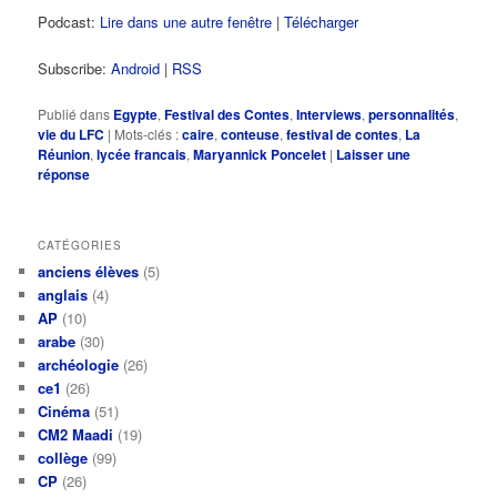
Podcast:
Lire dans une autre fenêtre
|
Télécharger
Subscribe:
Android
|
RSS
Publié dans
Egypte
,
Festival des Contes
,
Interviews
,
personnalités
,
vie du LFC
|
Mots-clés :
caire
,
conteuse
,
festival de contes
,
La
Réunion
,
lycée francais
,
Maryannick Poncelet
|
Laisser une
réponse
CATÉGORIES
anciens élèves
(5)
anglais
(4)
AP
(10)
arabe
(30)
archéologie
(26)
ce1
(26)
Cinéma
(51)
CM2 Maadi
(19)
collège
(99)
CP
(26)