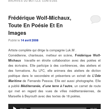
ARCHIVES DU MOT-CLÉ
CONTEUSE
principal
secondaire
Frédérique Wolf-Michaux,
Toute En Poésie Et En
Images
Publié le
14 avril 2008
Artiste complète qui dirige la compagnie Luk.M .
Comédienne, chanteuse, metteur en scène,
Frédérique Wolf-
Michaux
travaille en étroite collaboration avec des poètes et
des écrivains. Elle participe à des conférences, des ateliers et
des formations. Au LFC, elle animera des ateliers de diction
poétique dans le secondaire et présentera un extrait de
L’Ode
Maritime
de Fernando Pessoa. Elle est aussi photographe. Elle
a publié
Méditerranée, d’une terre à l
‘autre
, un carnet de route
qui met en regard des vues de villes méditerranéennes, de
Marseille à Beyrouth avec des textes de 18 poètes.
Lecteur
00:00
00:00