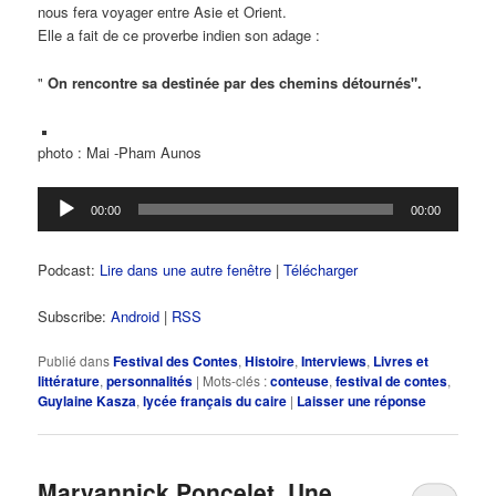
nous fera voyager entre Asie et Orient.
Elle a fait de ce proverbe indien son adage :
"
On rencontre sa destinée par des chemins détournés".
photo : Mai -Pham Aunos
Lecteur
00:00
00:00
audio
Podcast:
Lire dans une autre fenêtre
|
Télécharger
Subscribe:
Android
|
RSS
Publié dans
Festival des Contes
,
Histoire
,
Interviews
,
Livres et
littérature
,
personnalités
|
Mots-clés :
conteuse
,
festival de contes
,
Guylaine Kasza
,
lycée français du caire
|
Laisser une réponse
Maryannick Poncelet, Une