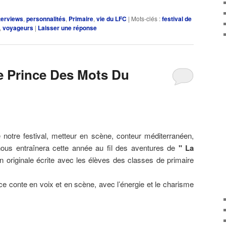
ou
terviews
,
personnalités
,
Primaire
,
vie du LFC
|
Mots-clés :
festival de
diminuer
,
voyageurs
|
Laisser une réponse
le
volume.
e Prince Des Mots Du
e notre festival, metteur en scène, conteur méditerranéen,
ous entraînera cette année au fil des aventures de
" La
on originale écrite avec les élèves des classes de primaire
 ce conte en voix et en scène, avec l’énergie et le charisme