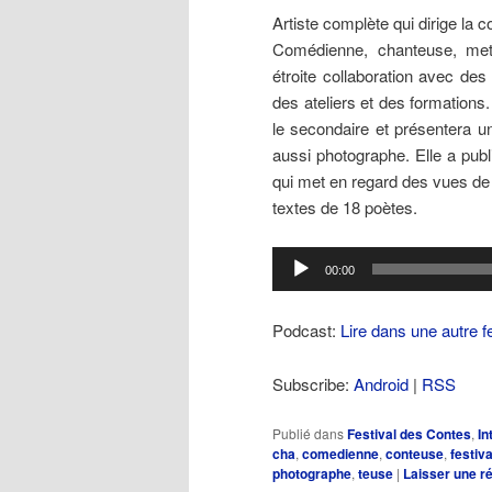
Artiste complète qui dirige la
Comédienne, chanteuse, me
étroite collaboration avec des
des ateliers et des formations
le secondaire et présentera u
aussi photographe. Elle a pub
qui met en regard des vues de
textes de 18 poètes.
Lecteur
00:00
audio
Podcast:
Lire dans une autre f
Subscribe:
Android
|
RSS
Publié dans
Festival des Contes
,
In
cha
,
comedienne
,
conteuse
,
festiv
photographe
,
teuse
|
Laisser une r