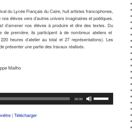
ival du Lycée Français du Caire, huit artistes francophones,
nos élèves vers d’autres univers imaginaires et poétiques.
 est d’amener nos élèves à produire et dire des textes. Du
e de première, ils participent à de nombreux ateliers et
220 heures d’atelier au total et 27 représentations). Les
de présenter une partie des travaux réalisés.
lippe Mailho
Utilisez
00:00
les
flèches
enêtre
|
Télécharger
haut/bas
pour
augmenter