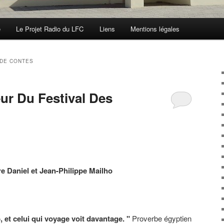
e
Le Projet Radio du LFC
Liens
Mentions légales
 DE CONTES
r Du Festival Des
e Daniel et Jean-Philippe Mailho
, et celui qui voyage voit davantage. "
Proverbe égyptien