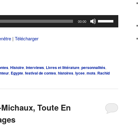
Utilisez
00:00
les
flèches
enêtre
|
Télécharger
haut/bas
pour
augmenter
ou
ontes
,
Histoire
,
Interviews
,
Livres et littérature
,
personnalités
,
diminuer
nteur
,
Egypte
,
festival de contes
,
histoires
,
lycee
,
mots
,
Rachid
le
volume.
-Michaux, Toute En
ages