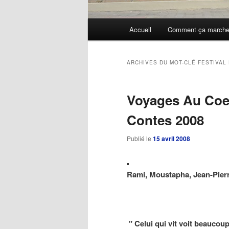
Menu
Accueil
Comment ça march
Aller
Aller
principal
au
au
ARCHIVES DU MOT-CLÉ
FESTIVAL
contenu
contenu
Voyages Au Coeu
principal
secondaire
Contes 2008
Publié le
15 avril 2008
Rami, Moustapha, Jean-Pierr
" Celui qui vit voit beaucoup