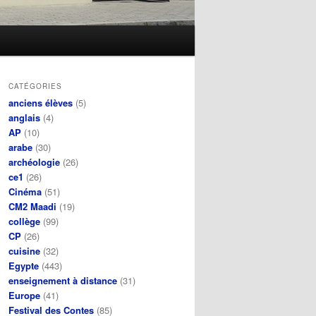
CATÉGORIES
anciens élèves
(5)
anglais
(4)
AP
(10)
arabe
(30)
archéologie
(26)
ce1
(26)
Cinéma
(51)
CM2 Maadi
(19)
collège
(99)
CP
(26)
cuisine
(32)
Egypte
(443)
enseignement à distance
(31)
Europe
(41)
Festival des Contes
(85)