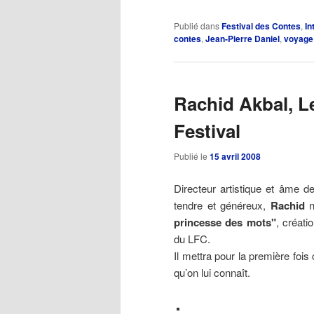
Publié dans
Festival des Contes
,
In
contes
,
Jean-Pierre Daniel
,
voyage
Rachid Akbal, L
Festival
Publié le
15 avril 2008
Directeur artistique et âme d
tendre et généreux,
Rachid
n
princesse des mots"
, créati
du LFC.
Il mettra pour la première fois
qu’on lui connaît.