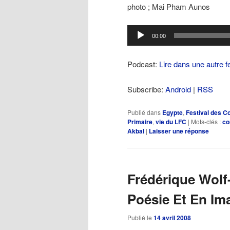
photo ; Mai Pham Aunos
Lecteur
00:00
audio
Podcast:
Lire dans une autre f
Subscribe:
Android
|
RSS
Publié dans
Egypte
,
Festival des C
Primaire
,
vie du LFC
|
Mots-clés :
co
Akbal
|
Laisser une réponse
Frédérique Wolf
Poésie Et En Im
Publié le
14 avril 2008