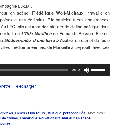
 compagnie Luk.M .
tteur en scène,
Frédérique Wolf-Michaux
travaille en
 poètes et des écrivains. Elle participe à des conférences,
. Au LFC, elle animera des ateliers de diction poétique dans
n extrait de
L’Ode Maritime
de Fernando Pessoa. Elle est
lié
Méditerranée, d’une terre à l
‘autre
, un carnet de route
 villes méditerranéennes, de Marseille à Beyrouth avec des
Utilisez
00:00
les
flèches
enêtre
|
Télécharger
haut/bas
pour
augmenter
ou
terviews
,
Livres et littérature
,
Musique
,
personnalités
|
Mots-clés :
diminuer
al de contes
,
Frederique Wolf-Michaux
,
metteur en scène
,
le
éponse