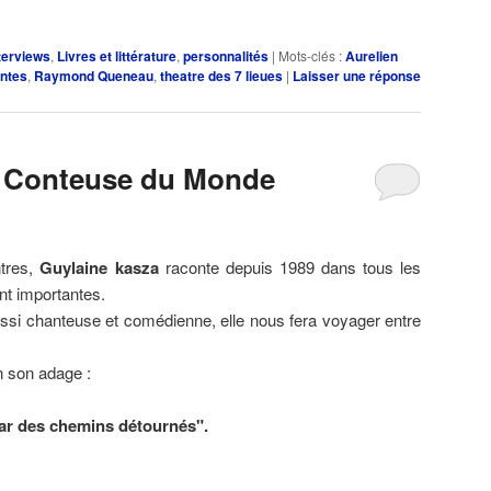
augmenter
ou
terviews
,
Livres et littérature
,
personnalités
|
Mots-clés :
Aurelien
diminuer
ontes
,
Raymond Queneau
,
theatre des 7 lieues
|
Laisser une réponse
le
volume.
, Conteuse du Monde
ntres,
Guylaine kasza
raconte depuis 1989 dans tous les
ont importantes.
si chanteuse et comédienne, elle nous fera voyager entre
en son adage :
ar des chemins détournés".