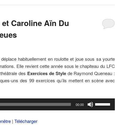
volume.
 et Caroline Aïn Du
ieues
 déplace habituellement en roulotte et joue sous sa yourte
inations. Elle revient cette année sous le chapiteau du LFC
 théâtrale des
Exercices de Style
de Raymond Queneau :
lques-uns des 99 exercices qu’ils mettent en scène avec
Utilisez
00:00
les
flèches
enêtre
|
Télécharger
haut/bas
pour