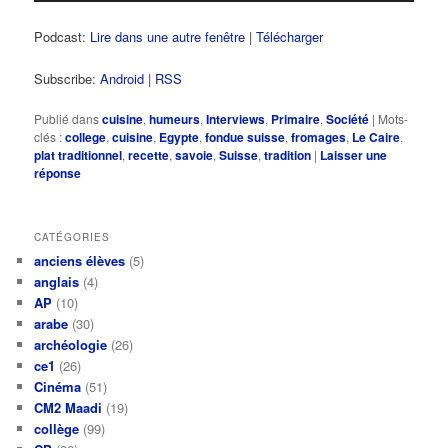
Podcast:
Lire dans une autre fenêtre
|
Télécharger
Subscribe:
Android
|
RSS
Publié dans
cuisine
,
humeurs
,
Interviews
,
Primaire
,
Société
|
Mots-
clés :
college
,
cuisine
,
Egypte
,
fondue suisse
,
fromages
,
Le Caire
,
plat traditionnel
,
recette
,
savoie
,
Suisse
,
tradition
|
Laisser une
réponse
CATÉGORIES
anciens élèves
(5)
anglais
(4)
AP
(10)
arabe
(30)
archéologie
(26)
ce1
(26)
Cinéma
(51)
CM2 Maadi
(19)
collège
(99)