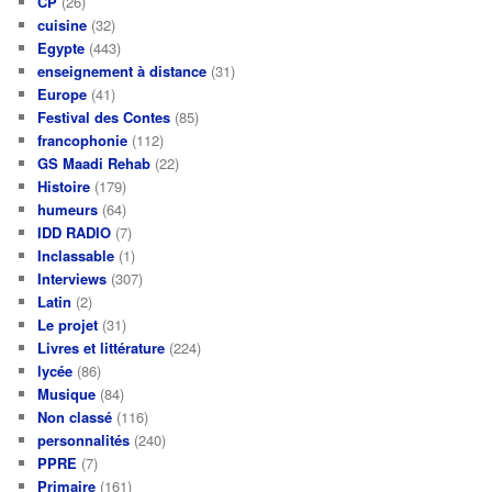
CP
(26)
cuisine
(32)
Egypte
(443)
enseignement à distance
(31)
Europe
(41)
Festival des Contes
(85)
francophonie
(112)
GS Maadi Rehab
(22)
Histoire
(179)
humeurs
(64)
IDD RADIO
(7)
Inclassable
(1)
Interviews
(307)
Latin
(2)
Le projet
(31)
Livres et littérature
(224)
lycée
(86)
Musique
(84)
Non classé
(116)
personnalités
(240)
PPRE
(7)
Primaire
(161)