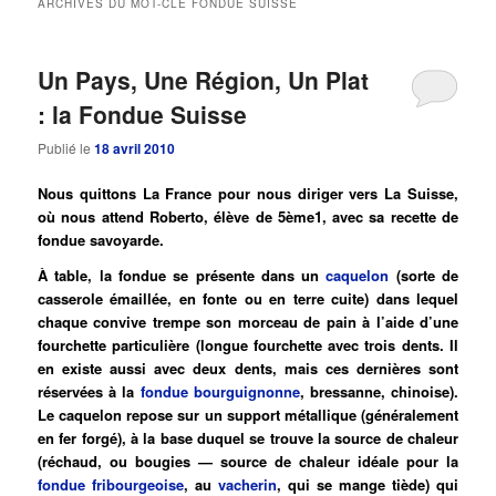
ARCHIVES DU MOT-CLÉ
FONDUE SUISSE
principal
secondaire
Un Pays, Une Région, Un Plat
: la Fondue Suisse
Publié le
18 avril 2010
Nous quittons La France pour nous diriger vers La Suisse,
où nous attend Roberto, élève de 5ème1, avec sa recette de
fondue savoyarde.
À table, la fondue se présente dans un
caquelon
(sorte de
casserole émaillée, en fonte ou en terre cuite) dans lequel
chaque convive trempe son morceau de pain à l’aide d’une
fourchette particulière (longue fourchette avec trois dents. Il
en existe aussi avec deux dents, mais ces dernières sont
réservées à la
fondue bourguignonne
, bressanne, chinoise).
Le caquelon repose sur un support métallique (généralement
en fer forgé), à la base duquel se trouve la source de chaleur
(réchaud, ou bougies — source de chaleur idéale pour la
fondue fribourgeoise
, au
vacherin
, qui se mange tiède) qui