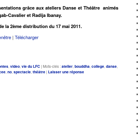
tations grâce aux ateliers Danse et Théâtre animés
gab-Cavalier et Radija Ibanay.
la 2ème distribution du 17 mai 2011.
enêtre
|
Télécharger
ontes
,
video
,
vie du LFC
|
Mots-clés :
atelier
,
bouddha
,
college
,
danse
,
cee
,
no
,
spectacle
,
théâtre
|
Laisser une réponse