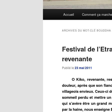
Menu
Accueil
Comment ça march
Aller
Aller
principal
au
au
ARCHIVES DU MOT-CLÉ
BOUDDHA
contenu
contenu
Festival de l’Etr
principal
secondaire
revenante
Publié le
23 mai 2011
O Kiko, revenante, ressort
douleur, après que son fianc
villageois envieux. Ceux-ci 
sommeil perdu et mettre un 
qui s’avère être un grand m
par la haine, nous enseigne B