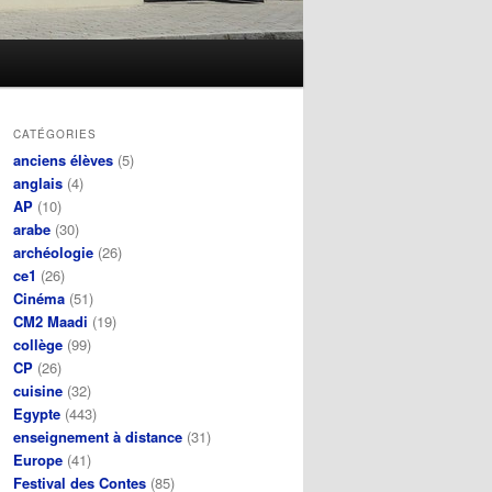
CATÉGORIES
anciens élèves
(5)
anglais
(4)
AP
(10)
arabe
(30)
archéologie
(26)
ce1
(26)
Cinéma
(51)
CM2 Maadi
(19)
collège
(99)
CP
(26)
cuisine
(32)
Egypte
(443)
enseignement à distance
(31)
Europe
(41)
Festival des Contes
(85)