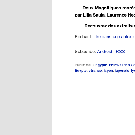
Deux Magnifiques représen
par Lilia Saula, Laurence He
Découvrez des extraits de 
Podcast:
Lire dans une autre f
Subscribe:
Android
|
RSS
Publié dans
Egypte
,
Festival des C
Egypte
,
étrange
,
japon
,
japonais
,
ly