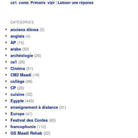
ce1
,
conte
,
Primaire
,
vizir
|
Laisser une réponse
CATÉGORIES
anciens élèves
(5)
anglais
(4)
AP
(10)
arabe
(30)
archéologie
(26)
ce1
(26)
Cinéma
(51)
CM2 Maadi
(19)
collège
(99)
CP
(26)
cuisine
(32)
Egypte
(443)
enseignement à distance
(31)
Europe
(41)
Festival des Contes
(85)
francophonie
(112)
GS Maadi Rehab
(22)