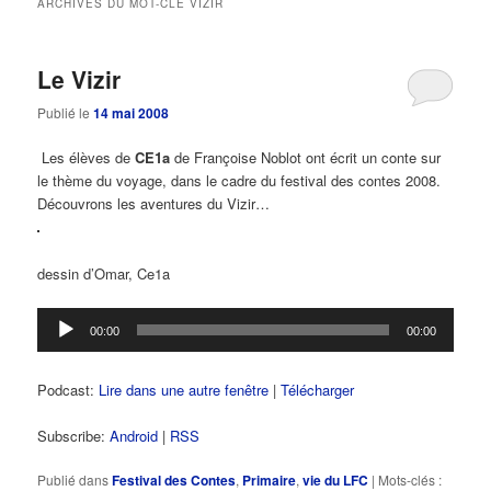
ARCHIVES DU MOT-CLÉ
VIZIR
principal
secondaire
Le Vizir
Publié le
14 mai 2008
Les élèves de
CE1a
de Françoise Noblot ont écrit un conte sur
le thème du voyage, dans le cadre du festival des contes 2008.
Découvrons les aventures du Vizir…
dessin d’Omar, Ce1a
Lecteur
00:00
00:00
audio
Podcast:
Lire dans une autre fenêtre
|
Télécharger
Subscribe:
Android
|
RSS
Publié dans
Festival des Contes
,
Primaire
,
vie du LFC
|
Mots-clés :