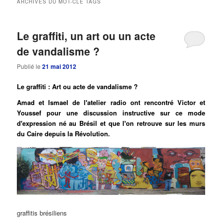
ARCHIVES DU MOT-CLÉ
TAGS
principal
secondaire
Le graffiti, un art ou un acte
de vandalisme ?
Publié le
21 mai 2012
Le graffiti : Art ou acte de vandalisme ?
Amad et Ismael de l'atelier radio ont rencontré Victor et
Youssef pour une discussion instructive sur ce mode
d'expression né au Brésil et que l'on retrouve sur les murs
du Caire depuis la Révolution.
graffitis brésiliens