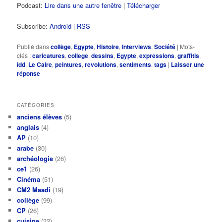
Podcast:
Lire dans une autre fenêtre
|
Télécharger
Subscribe:
Android
|
RSS
Publié dans
collège
,
Egypte
,
Histoire
,
Interviews
,
Société
|
Mots-
clés :
caricatures
,
college
,
dessins
,
Egypte
,
expressions
,
graffitis
,
idd
,
Le Caire
,
peintures
,
revolutions
,
sentiments
,
tags
|
Laisser une
réponse
CATÉGORIES
anciens élèves
(5)
anglais
(4)
AP
(10)
arabe
(30)
archéologie
(26)
ce1
(26)
Cinéma
(51)
CM2 Maadi
(19)
collège
(99)
CP
(26)
cuisine
(32)