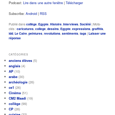
Podcast:
Lire dans une autre fenêtre
|
Télécharger
Subscribe:
Android
|
RSS
Publié dans
collège
,
Egypte
,
Histoire
,
Interviews
,
Société
|
Mots-
clés :
caricatures
,
college
,
dessins
,
Egypte
,
expressions
,
graffitis
,
idd
,
Le Caire
,
peintures
,
revolutions
,
sentiments
,
tags
|
Laisser une
réponse
CATÉGORIES
anciens élèves
(5)
anglais
(4)
AP
(10)
arabe
(30)
archéologie
(26)
ce1
(26)
Cinéma
(51)
CM2 Maadi
(19)
collège
(99)
CP
(26)
cuisine
(32)