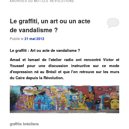
ARCHIVES DU MOT-CLÉ
REVOLUTIONS
principal
secondaire
Le graffiti, un art ou un acte
de vandalisme ?
Publié le
21 mai 2012
Le graffiti : Art ou acte de vandalisme ?
Amad et Ismael de l'atelier radio ont rencontré Victor et
Youssef pour une discussion instructive sur ce mode
d'expression né au Brésil et que l'on retrouve sur les murs
du Caire depuis la Révolution.
graffitis brésiliens