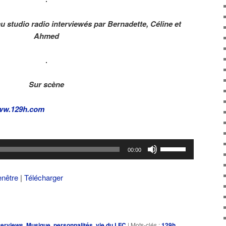
u studio radio interviewés par Bernadette, Céline et
Ahmed
Sur scène
w.129h.com
Utilisez
00:00
les
flèches
enêtre
|
Télécharger
haut/bas
pour
augmenter
ou
terviews
,
Musique
,
personnalités
,
vie du LFC
|
Mots-clés :
129h
,