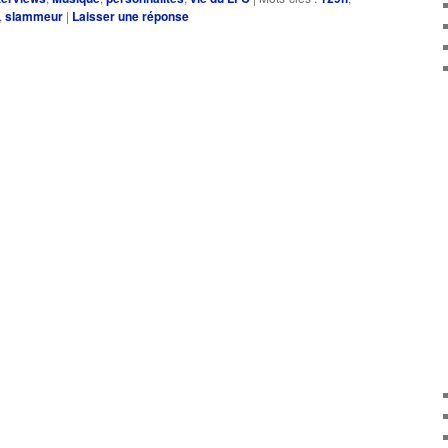
diminuer
,
slammeur
|
Laisser une réponse
le
volume.