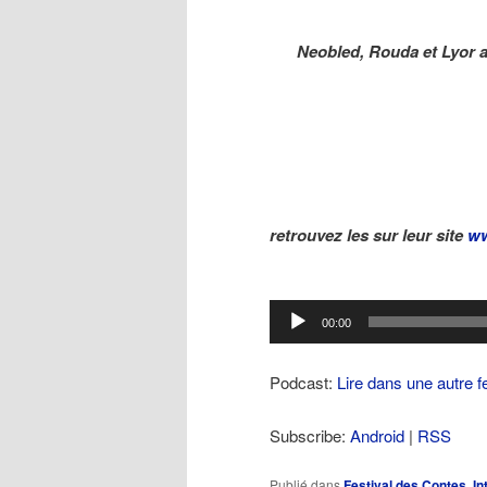
Neobled, Rouda et Lyor a
retrouvez les sur leur site
ww
Lecteur
00:00
audio
Podcast:
Lire dans une autre f
Subscribe:
Android
|
RSS
Publié dans
Festival des Contes
,
In