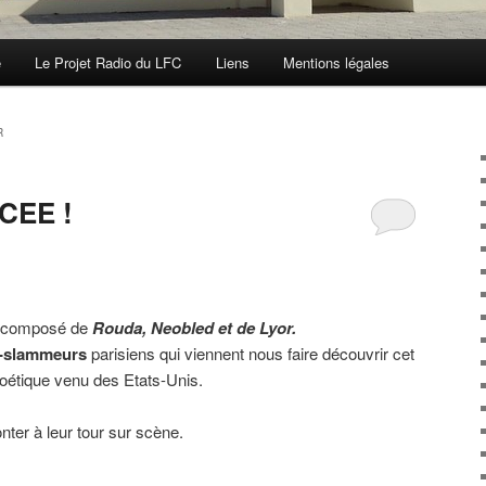
e
Le Projet Radio du LFC
Liens
Mentions légales
R
CEE !
 composé de
Rouda, Neobled et de Lyor
.
s-slammeurs
parisiens qui viennent nous faire découvrir cet
 poétique venu des Etats-Unis.
nter à leur tour sur scène.