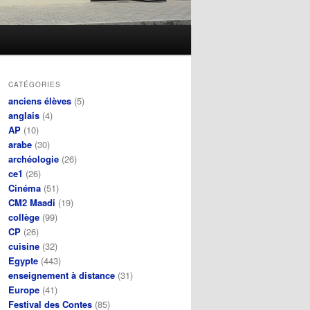
CATÉGORIES
anciens élèves
(5)
anglais
(4)
AP
(10)
arabe
(30)
archéologie
(26)
ce1
(26)
Cinéma
(51)
CM2 Maadi
(19)
collège
(99)
CP
(26)
cuisine
(32)
Egypte
(443)
enseignement à distance
(31)
Europe
(41)
Festival des Contes
(85)