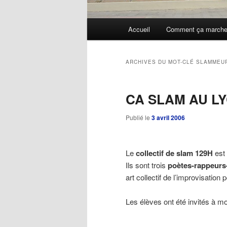
Menu
Accueil
Comment ça march
Aller
Aller
principal
au
au
ARCHIVES DU MOT-CLÉ
SLAMMEU
contenu
contenu
CA SLAM AU LY
principal
secondaire
Publié le
3 avril 2006
Le
collectif de slam 129H
est
Ils sont trois
poètes-rappeur
art collectif de l’improvisation
Les élèves ont été invités à mo