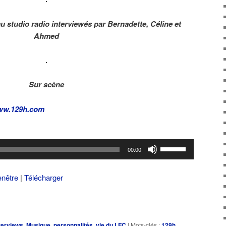
u studio radio interviewés par Bernadette, Céline et
Ahmed
Sur scène
w.129h.com
Utilisez
00:00
les
flèches
enêtre
|
Télécharger
haut/bas
pour
augmenter
ou
terviews
,
Musique
,
personnalités
,
vie du LFC
|
Mots-clés :
129h
,