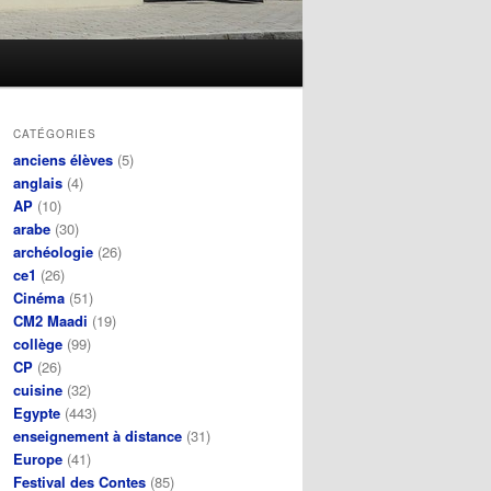
CATÉGORIES
anciens élèves
(5)
anglais
(4)
AP
(10)
arabe
(30)
archéologie
(26)
ce1
(26)
Cinéma
(51)
CM2 Maadi
(19)
collège
(99)
CP
(26)
cuisine
(32)
Egypte
(443)
enseignement à distance
(31)
Europe
(41)
Festival des Contes
(85)