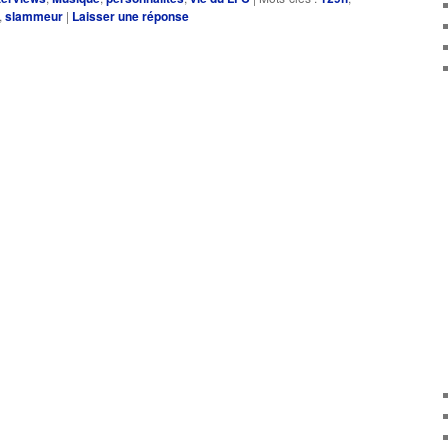
diminuer
,
slammeur
|
Laisser une réponse
le
volume.