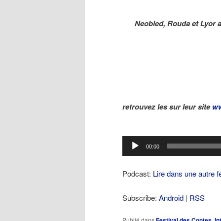
Neobled, Rouda et Lyor a
retrouvez les sur leur site
ww
Lecteur
00:00
audio
Podcast:
Lire dans une autre f
Subscribe:
Android
|
RSS
Publié dans
Festival des Contes
,
In