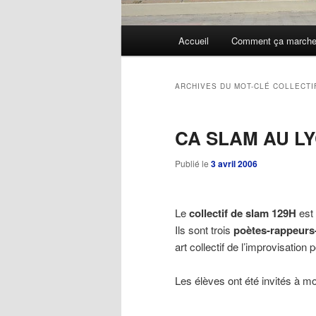
Menu
Accueil
Comment ça march
Aller
Aller
principal
au
au
ARCHIVES DU MOT-CLÉ
COLLECTI
contenu
contenu
CA SLAM AU LY
principal
secondaire
Publié le
3 avril 2006
Le
collectif de slam 129H
est
Ils sont trois
poètes-rappeur
art collectif de l’improvisation
Les élèves ont été invités à mo