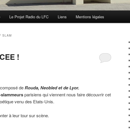
e
Le Projet Radio du LFC
Liens
Mentions légales
F SLAM
CEE !
 composé de
Rouda, Neobled et de Lyor
.
s-slammeurs
parisiens qui viennent nous faire découvrir cet
 poétique venu des Etats-Unis.
nter à leur tour sur scène.