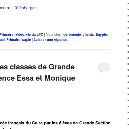
enêtre
|
Télécharger
Primaire
,
video
,
vie du LFC
|
Mots-clés :
cérémonie
,
chants
,
Egypte
,
oel
,
Primaire
,
sapin
|
Laisser une réponse
les classes de Grande
ence Essa et Monique
lycée français du Caire par les élèves de Grande Section