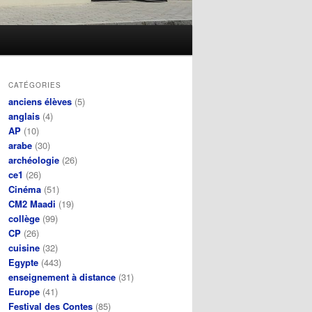
CATÉGORIES
anciens élèves
(5)
anglais
(4)
AP
(10)
arabe
(30)
archéologie
(26)
ce1
(26)
Cinéma
(51)
CM2 Maadi
(19)
collège
(99)
CP
(26)
cuisine
(32)
Egypte
(443)
enseignement à distance
(31)
Europe
(41)
Festival des Contes
(85)