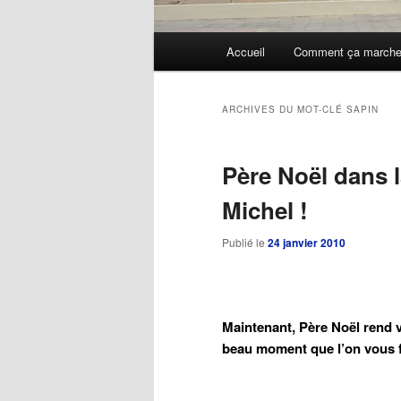
Menu
Accueil
Comment ça march
Aller
Aller
principal
au
au
ARCHIVES DU MOT-CLÉ
SAPIN
contenu
contenu
Père Noël dans l
principal
secondaire
Michel !
Publié le
24 janvier 2010
Maintenant, Père Noël rend vi
beau moment que l’on vous fa