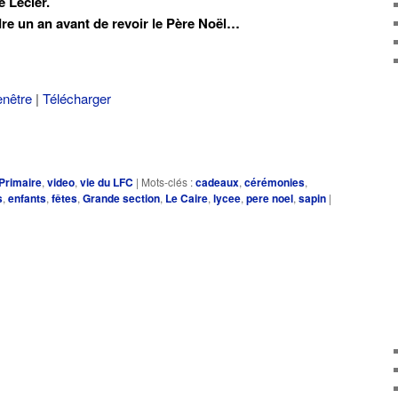
 Lecler.
ndre un an avant de revoir le Père Noël…
enêtre
|
Télécharger
Primaire
,
video
,
vie du LFC
|
Mots-clés :
cadeaux
,
cérémonies
,
s
,
enfants
,
fêtes
,
Grande section
,
Le Caire
,
lycee
,
pere noel
,
sapin
|