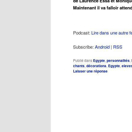
de Laurence Essa et Monique
Maintenant il va falloir atte
Podcast:
Lire dans une autre f
Subscribe:
Android
|
RSS
Publié dans
Egypte
,
personnalités
,
chants
,
décorations
,
Egypte
,
eleve
Laisser une réponse