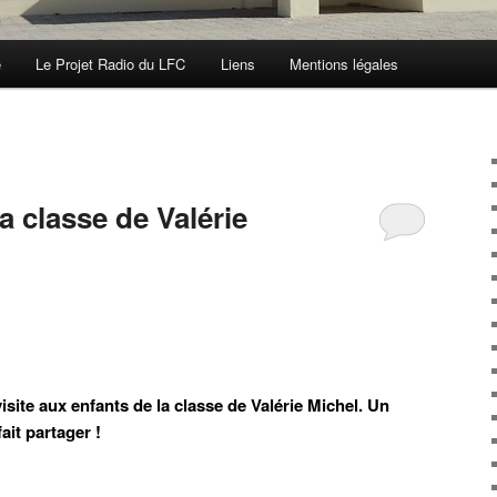
e
Le Projet Radio du LFC
Liens
Mentions légales
a classe de Valérie
site aux enfants de la classe de Valérie Michel. Un
it partager !