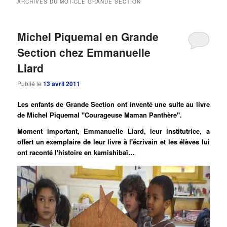
ARCHIVES DU MOT-CLÉ
GRANDE SECTION
principal
secondaire
Michel Piquemal en Grande
Section chez Emmanuelle
Liard
Publié le
13 avril 2011
Les enfants de Grande Section ont inventé une suite au livre
de Michel Piquemal "Courageuse Maman Panthère".
Moment important, Emmanuelle Liard, leur institutrice, a
offert un exemplaire de leur livre à l'écrivain et les élèves lui
ont raconté l'histoire en kamishibaï…