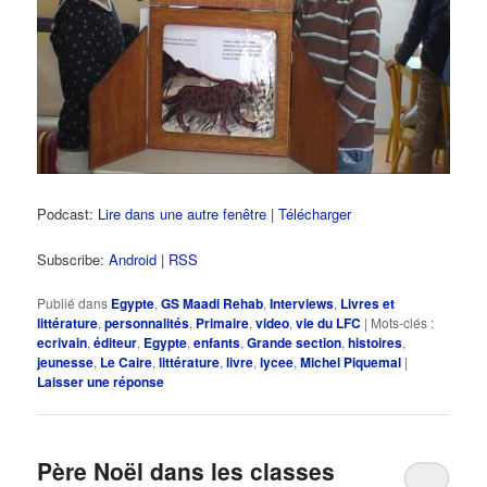
Podcast:
Lire dans une autre fenêtre
|
Télécharger
Subscribe:
Android
|
RSS
Publié dans
Egypte
,
GS Maadi Rehab
,
Interviews
,
Livres et
littérature
,
personnalités
,
Primaire
,
video
,
vie du LFC
|
Mots-clés :
ecrivain
,
éditeur
,
Egypte
,
enfants
,
Grande section
,
histoires
,
jeunesse
,
Le Caire
,
littérature
,
livre
,
lycee
,
Michel Piquemal
|
Laisser une réponse
Père Noël dans les classes