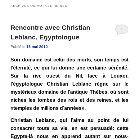
contenu
contenu
ARCHIVES DU MOT-CLÉ
REINES
principal
secondaire
Rencontre avec Christian
1
Leblanc, Egyptologue
Publié le
16 mai 2010
Son domaine est celui des morts, son temps est
l’éternité, ce qui lui donne une certaine sérénité.
Sur la rive ouest du Nil, face à Louxor,
l’égyptologue Christian Leblanc règne sur le
mystérieux domaine de l’antique Thèbes, où sont
nichés les tombes des rois et des reines, et les
«temples de millions d’années».
Christian Leblanc, qui l’aime au point de lui
consacrer toute sa vie, en est persuadé: cette
Egypte-là nous en apprend autant sur nous-