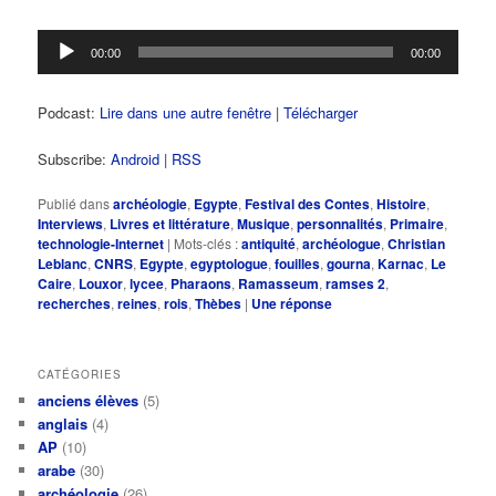
Lecteur
00:00
00:00
audio
Podcast:
Lire dans une autre fenêtre
|
Télécharger
Subscribe:
Android
|
RSS
Publié dans
archéologie
,
Egypte
,
Festival des Contes
,
Histoire
,
Interviews
,
Livres et littérature
,
Musique
,
personnalités
,
Primaire
,
technologie-Internet
|
Mots-clés :
antiquité
,
archéologue
,
Christian
Leblanc
,
CNRS
,
Egypte
,
egyptologue
,
fouilles
,
gourna
,
Karnac
,
Le
Caire
,
Louxor
,
lycee
,
Pharaons
,
Ramasseum
,
ramses 2
,
recherches
,
reines
,
rois
,
Thèbes
|
Une
réponse
CATÉGORIES
anciens élèves
(5)
anglais
(4)
AP
(10)
arabe
(30)
archéologie
(26)