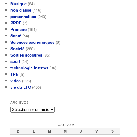
Musique
(84)
Non classé
(116)
personnalités
(240)
PPRE
(7)
Primaire
(161)
Santé
(54)
Sciences économiques
(9)
Société
(280)
Sorties scolaires
(85)
sport
(24)
technologie-Internet
(36)
TPE
(5)
video
(223)
vie du LFC
(450)
ARCHIVES
Archives
AOÛT 2026
D
L
M
M
J
V
S