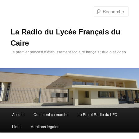
Rech
La Radio du Lycée Français du
Caire
Le premier podcast d’établissement scolaire français : audio et vidéo
Menu
Accueil
Comment ça marche
Le Projet Radio du LFC
Aller
Aller
principal
Liens
Mentions légales
au
au