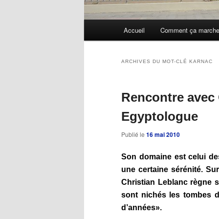
Menu
Accueil
Comment ça march
Aller
Aller
principal
au
au
ARCHIVES DU MOT-CLÉ
KARNAC
contenu
contenu
Rencontre avec 
principal
secondaire
Egyptologue
Publié le
16 mai 2010
Son domaine est celui des
une certaine sérénité. Sur
Christian Leblanc règne s
sont nichés les tombes de
d’années».