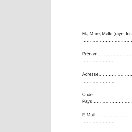
M., Mme, Melle (rayer les
………………………………
Prénom………………
…………………
Adresse……………
…………………..
Code p
Pays……………………
E-Mail………………
…………………..