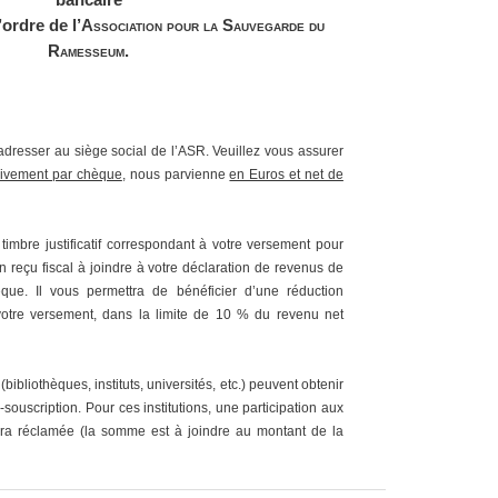
’ordre de l
’Association pour
la Sauvegarde du
Ramesseum.
adresser au siège social de l’ASR. Veuillez vous assurer
sivement par chèque
, nous parvienne
en Euros et net de
timbre justificatif correspondant à votre versement pour
n reçu fiscal à joindre à votre déclaration de revenus de
que. Il vous permettra de bénéficier d’une réduction
otre versement, dans la limite de 10 % du revenu net
bibliothèques, instituts, universités, etc.) peuvent obtenir
-souscription. Pour ces institutions, une participation aux
era réclamée (la somme est à joindre au montant de la