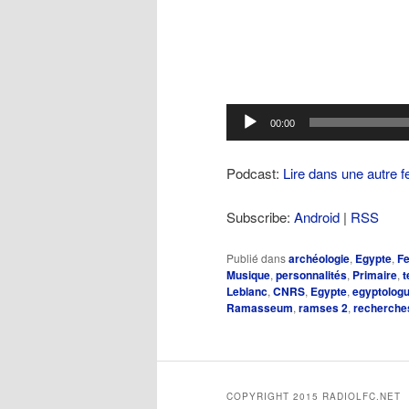
Lecteur
00:00
audio
Podcast:
Lire dans une autre f
Subscribe:
Android
|
RSS
Publié dans
archéologie
,
Egypte
,
Fe
Musique
,
personnalités
,
Primaire
,
t
Leblanc
,
CNRS
,
Egypte
,
egyptolog
Ramasseum
,
ramses 2
,
recherche
COPYRIGHT 2015 RADIOLFC.NET