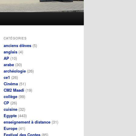
CATÉGORIES
anciens élèves
(5)
anglais
(4)
AP
(10)
arabe
(30)
archéologie
(26)
ce1
(26)
Cinéma
(51)
CM2 Maadi
(19)
collège
(99)
CP
(26)
cuisine
(32)
Egypte
(443)
enseignement à distance
(31)
Europe
(41)
Festival des Contes
(85)