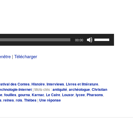
Utilisez
00:00
les
flèches
enêtre
|
Télécharger
haut/bas
pour
augmenter
ou
stival des Contes
,
Histoire
,
Interviews
,
Livres et littérature
,
diminuer
echnologie-Internet
|
Mots-clés :
antiquité
,
archéologue
,
Christian
le
ue
,
fouilles
,
gourna
,
Karnac
,
Le Caire
,
Louxor
,
lycee
,
Pharaons
,
s
,
reines
,
rois
,
Thèbes
|
Une
réponse
volume.