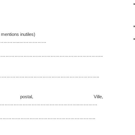
 mentions inutiles)
………..………………
………………………………………………………………..
………………………………………………………………..
ostal, Ville,
………………………………………………..…………
……………………………………………………………..