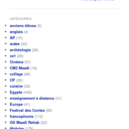
des
articles
CATÉGORIES
anciens élèves
(5)
anglais
(4)
AP
(10)
arabe
(30)
archéologie
(26)
ce1
(26)
Cinéma
(51)
CM2 Maadi
(19)
collège
(99)
CP
(26)
cuisine
(32)
Egypte
(443)
enseignement à distance
(31)
Europe
(41)
Festival des Contes
(85)
francophonie
(112)
GS Maadi Rehab
(22)
Histoire
(179)