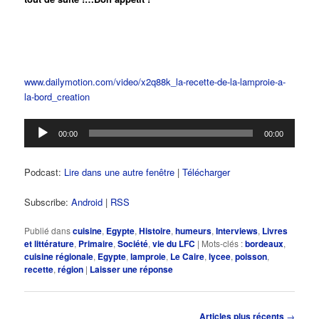
www.dailymotion.com/video/x2q88k_la-recette-de-la-lamproie-a-
la-bord_creation
Lecteur
00:00
00:00
audio
Podcast:
Lire dans une autre fenêtre
|
Télécharger
Subscribe:
Android
|
RSS
Publié dans
cuisine
,
Egypte
,
Histoire
,
humeurs
,
Interviews
,
Livres
et littérature
,
Primaire
,
Société
,
vie du LFC
|
Mots-clés :
bordeaux
,
cuisine régionale
,
Egypte
,
lamproie
,
Le Caire
,
lycee
,
poisson
,
recette
,
région
|
Laisser une réponse
Navigation
Articles plus récents
→