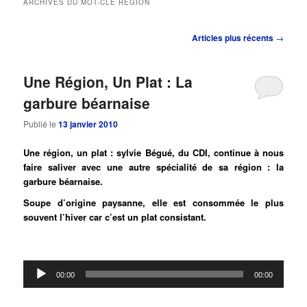
ARCHIVES DU MOT-CLÉ
RÉGION
principal
secondaire
Navigation
Articles plus récents
→
des
articles
Une Région, Un Plat : La
garbure béarnaise
Publié le
13 janvier 2010
Une région, un plat : sylvie Bégué, du CDI, continue à nous
faire saliver avec une autre spécialité de sa région : la
garbure béarnaise.
Soupe d’origine paysanne, elle est consommée le plus
souvent l’hiver car c’est un plat consistant.
Lecteur
00:00
00:00
audio