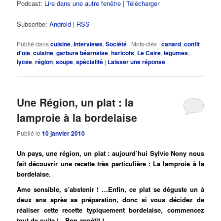
Podcast:
Lire dans une autre fenêtre
|
Télécharger
Subscribe:
Android
|
RSS
Publié dans
cuisine
,
Interviews
,
Société
|
Mots-clés :
canard
,
confit
d'oie
,
cuisine
,
garbure béarnaise
,
haricots
,
Le Caire
,
legumes
,
lycee
,
région
,
soupe
,
spécialité
|
Laisser une réponse
Une Région, un plat : la
lamproie à la bordelaise
Publié le
10 janvier 2010
Un pays, une région, un plat : aujourd’hui Sylvie Nony nous
fait découvrir une recette très particulière : La lamproie à la
bordelaise.
Ame sensible, s’abstenir ! …Enfin, ce plat se déguste un à
deux ans après sa préparation, donc si vous décidez de
réaliser cette recette typiquement bordelaise, commencez
tout de suite !…Bon appétit !