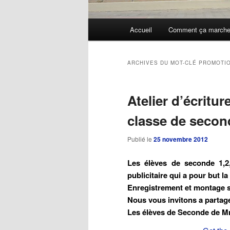
Menu
Accueil
Comment ça march
Aller
Aller
principal
au
au
ARCHIVES DU MOT-CLÉ
PROMOTI
contenu
contenu
Atelier d’écritu
principal
secondaire
classe de secon
Publié le
25 novembre 2012
Les élèves de seconde 1,2
publicitaire qui a pour but 
Enregistrement et montage 
Nous vous invitons a partager
Les élèves de Seconde de M