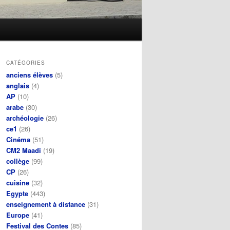
CATÉGORIES
anciens élèves
(5)
anglais
(4)
AP
(10)
arabe
(30)
archéologie
(26)
ce1
(26)
Cinéma
(51)
CM2 Maadi
(19)
collège
(99)
CP
(26)
cuisine
(32)
Egypte
(443)
enseignement à distance
(31)
Europe
(41)
Festival des Contes
(85)