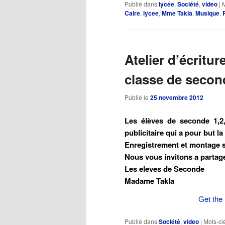
Publié dans
lycée
,
Société
,
video
|
M
Caire
,
lycee
,
Mme Takla
,
Musique
,
Atelier d’écritu
classe de secon
Publié le
25 novembre 2012
Les élèves de seconde 1,2
publicitaire qui a pour but 
Enregistrement et montage 
Nous vous invitons a partager
Les eleves de Seconde
Madame Takla
Get the 
Publié dans
Société
,
video
|
Mots-clé