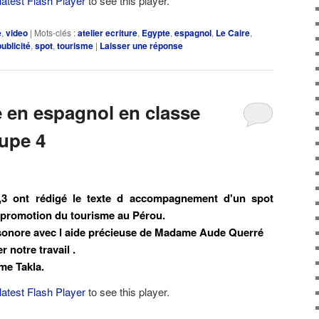
latest Flash Player
to see this player.
é
,
video
|
Mots-clés :
atelier ecriture
,
Egypte
,
espagnol
,
Le Caire
,
publicité
,
spot
,
tourisme
|
Laisser une réponse
re en espagnol en classe
upe 4
,3 ont rédigé le texte d accompagnement d'un spot
la promotion du tourisme au Pérou.
sonore avec l aide précieuse de Madame Aude Querré
 notre travail .
me Takla.
latest Flash Player
to see this player.