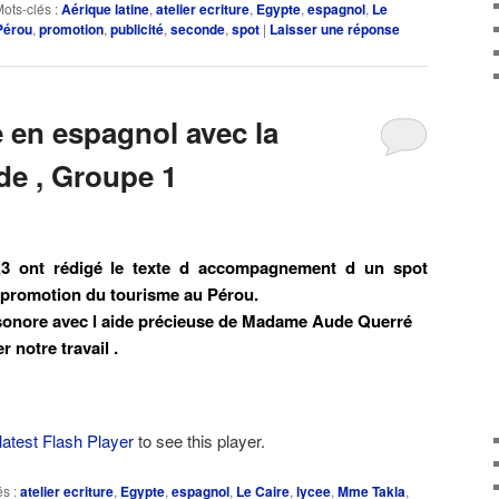
ots-clés :
Aérique latine
,
atelier ecriture
,
Egypte
,
espagnol
,
Le
Pérou
,
promotion
,
publicité
,
seconde
,
spot
|
Laisser une réponse
re en espagnol avec la
de , Groupe 1
,3 ont rédigé le texte d accompagnement d un spot
la promotion du tourisme au Pérou.
sonore avec l aide précieuse de Madame Aude Querré
 notre travail .
latest Flash Player
to see this player.
s :
atelier ecriture
,
Egypte
,
espagnol
,
Le Caire
,
lycee
,
Mme Takla
,