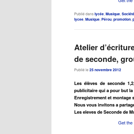
Get the 
Publié dans
lycée
,
Musique
,
Sociét
lycee
,
Musique
,
Pérou
,
promotion
,
Atelier d’écritu
de seconde, gro
Publié le
25 novembre 2012
Les élèves de seconde 1,2
publicitaire qui a pour but 
Enregistrement et montage 
Nous vous invitons a partager
Les eleves de Seconde de M
Get the 