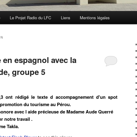
e
Le Projet Radio du LFC
Liens
Mentions légales
ON
re en espagnol avec la
de, groupe 5
,3 ont rédigé le texte d accompagnement d'un spot
la promotion du tourisme au Pérou.
sonore avec l aide précieuse de Madame Aude Querré
 notre travail .
me Takla.