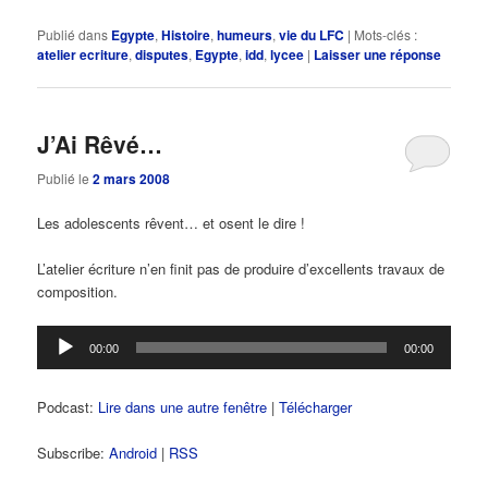
Publié dans
Egypte
,
Histoire
,
humeurs
,
vie du LFC
|
Mots-clés :
atelier ecriture
,
disputes
,
Egypte
,
idd
,
lycee
|
Laisser une réponse
J’Ai Rêvé…
Publié le
2 mars 2008
Les adolescents rêvent… et osent le dire !
L’atelier écriture n’en finit pas de produire d’excellents travaux de
composition.
Lecteur
00:00
00:00
audio
Podcast:
Lire dans une autre fenêtre
|
Télécharger
Subscribe:
Android
|
RSS