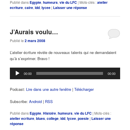
Publié dans
Egypte
,
humeurs
,
vie du LFC
|
Mots-clés :
atelier
ecriture
,
caire
,
idd
,
lycee
|
Laisser une réponse
J’Aurais voulu…
Publié le
2 mars 2008
L’atelier écriture révèle de nouveaux talents qui ne demandaient
qu’à s’exprimer. Bravo !
Lecteur
00:00
00:00
audio
Podcast:
Lire dans une autre fenêtre
|
Télécharger
Subscribe:
Android
|
RSS
Publié dans
Egypte
,
Histoire
,
humeurs
,
vie du LFC
|
Mots-clés :
atelier ecriture
,
blues
,
college
,
idd
,
lycee
,
poesie
|
Laisser une
réponse