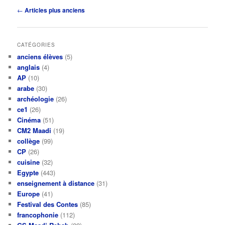
Navigation
←
Articles plus anciens
des
articles
CATÉGORIES
anciens élèves
(5)
anglais
(4)
AP
(10)
arabe
(30)
archéologie
(26)
ce1
(26)
Cinéma
(51)
CM2 Maadi
(19)
collège
(99)
CP
(26)
cuisine
(32)
Egypte
(443)
enseignement à distance
(31)
Europe
(41)
Festival des Contes
(85)
francophonie
(112)