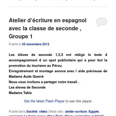
Atelier d’écriture en espagnol
avec la classe de seconde ,
Groupe 1
Publié le
25 novembre 2012
Les élèves de seconde 1,2,3 ont rédigé le texte d
accompagnement d un spot publicitaire qui a pour but la
promotion du tourisme au Pérou.
Enregistrement et montage sonore avec l aide précieuse de
Madame Aude Querré
Nous vous invitons a partager notre travail .
Les eleves de Seconde
Madame Takla
Get the latest Flash Player
to see this player.
Publié dans
Société
,
video
|
Mots-clés :
atelier ecriture
,
Egypte
,
espagnol
,
Le Caire
,
lycee
,
Mme Takla
,
Pérou
,
promotion
,
publicité
,