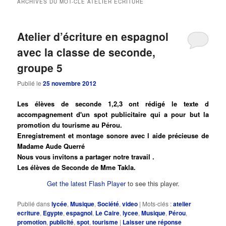
ARCHIVES DU MOT-CLÉ
ATELIER ECRITURE
principal
secondaire
Atelier d’écriture en espagnol
avec la classe de seconde,
groupe 5
Publié le
25 novembre 2012
Les élèves de seconde 1,2,3 ont rédigé le texte d
accompagnement d'un spot publicitaire qui a pour but la
promotion du tourisme au Pérou.
Enregistrement et montage sonore avec l aide précieuse de
Madame Aude Querré
Nous vous invitons a partager notre travail .
Les élèves de Seconde de Mme Takla.
Get the latest Flash Player
to see this player.
Publié dans
lycée
,
Musique
,
Société
,
video
|
Mots-clés :
atelier
ecriture
,
Egypte
,
espagnol
,
Le Caire
,
lycee
,
Musique
,
Pérou
,
promotion
,
publicité
,
spot
,
tourisme
|
Laisser une réponse