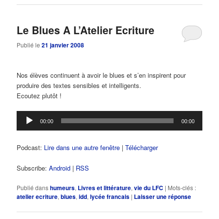
Le Blues A L’Atelier Ecriture
Publié le
21 janvier 2008
Nos élèves continuent à avoir le blues et s’en inspirent pour
produire des textes sensibles et intelligents.
Ecoutez plutôt !
Lecteur
00:00
00:00
audio
Podcast:
Lire dans une autre fenêtre
|
Télécharger
Subscribe:
Android
|
RSS
Publié dans
humeurs
,
Livres et littérature
,
vie du LFC
|
Mots-clés :
atelier ecriture
,
blues
,
idd
,
lycée francais
|
Laisser une réponse