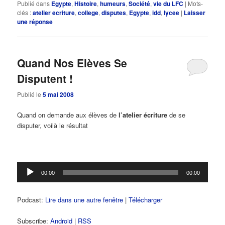
Publié dans
Egypte
,
Histoire
,
humeurs
,
Société
,
vie du LFC
|
Mots-
clés :
atelier ecriture
,
college
,
disputes
,
Egypte
,
idd
,
lycee
|
Laisser
une réponse
Quand Nos Elèves Se
Disputent !
Publié le
5 mai 2008
Quand on demande aux élèves de
l’atelier écriture
de se
disputer, voilà le résultat
Lecteur
00:00
00:00
audio
Podcast:
Lire dans une autre fenêtre
|
Télécharger
Subscribe:
Android
|
RSS