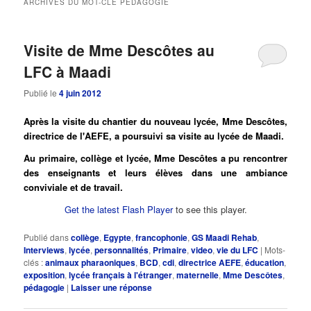
ARCHIVES DU MOT-CLÉ
PÉDAGOGIE
principal
secondaire
Visite de Mme Descôtes au
LFC à Maadi
Publié le
4 juin 2012
Après la visite du chantier du nouveau lycée, Mme Descôtes,
directrice de l'AEFE, a poursuivi sa visite au lycée de Maadi.
Au primaire, collège et lycée, Mme Descôtes a pu rencontrer
des enseignants et leurs élèves dans une ambiance
conviviale et de travail.
Get the latest Flash Player
to see this player.
Publié dans
collège
,
Egypte
,
francophonie
,
GS Maadi Rehab
,
Interviews
,
lycée
,
personnalités
,
Primaire
,
video
,
vie du LFC
|
Mots-
clés :
animaux pharaoniques
,
BCD
,
cdi
,
directrice AEFE
,
éducation
,
exposition
,
lycée français à l'étranger
,
maternelle
,
Mme Descôtes
,
pédagogie
|
Laisser une réponse