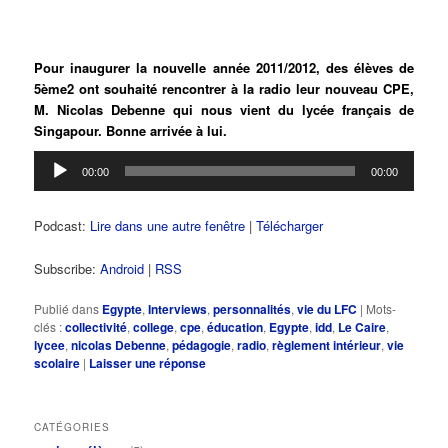
Pour inaugurer la nouvelle année 2011/2012, des élèves de
5ème2 ont souhaité rencontrer à la radio leur nouveau CPE,
M. Nicolas Debenne qui nous vient du lycée français de
Singapour. Bonne arrivée à lui.
Lecteur
00:00
00:00
audio
Podcast:
Lire dans une autre fenêtre
|
Télécharger
Subscribe:
Android
|
RSS
Publié dans
Egypte
,
Interviews
,
personnalités
,
vie du LFC
|
Mots-
clés :
collectivité
,
college
,
cpe
,
éducation
,
Egypte
,
idd
,
Le Caire
,
lycee
,
nicolas Debenne
,
pédagogie
,
radio
,
règlement intérieur
,
vie
scolaire
|
Laisser une réponse
CATÉGORIES