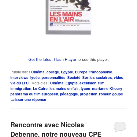
Get the latest Flash Player
to see this player.
Publié dans
Cinéma
,
collège
,
Egypte
,
Europe
,
francophonie
,
Interviews
,
lycée
,
personnalités
,
Société
,
Sorties scolaires
,
video
,
vie du LFC
|
Mots-clés :
Cinéma
,
Egypte
,
exclusion
,
film
,
immigration
,
Le Caire
,
les mains en l'air
,
lycee
,
marianne Khoury
,
panorama du film europeen
,
pédagogie
,
projection
,
romain goupil
|
Laisser une réponse
Rencontre avec Nicolas
Debenne, notre nouveau CPE