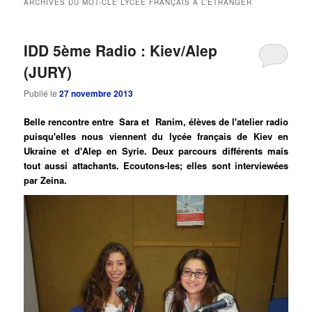
ARCHIVES DU MOT-CLÉ
LYCÉE FRANÇAIS À L’ÉTRANGER
principal
secondaire
IDD 5ème Radio : Kiev/Alep
(JURY)
Publié le
27 novembre 2013
Belle rencontre entre Sara et Ranim, élèves de l'atelier radio
puisqu'elles nous viennent du lycée français de Kiev en
Ukraine et d'Alep en Syrie. Deux parcours différents mais
tout aussi attachants. Ecoutons-les; elles sont interviewées
par Zeina.