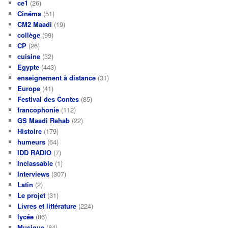
ce1
(26)
Cinéma
(51)
CM2 Maadi
(19)
collège
(99)
CP
(26)
cuisine
(32)
Egypte
(443)
enseignement à distance
(31)
Europe
(41)
Festival des Contes
(85)
francophonie
(112)
GS Maadi Rehab
(22)
Histoire
(179)
humeurs
(64)
IDD RADIO
(7)
Inclassable
(1)
Interviews
(307)
Latin
(2)
Le projet
(31)
Livres et littérature
(224)
lycée
(86)
Musique
(84)