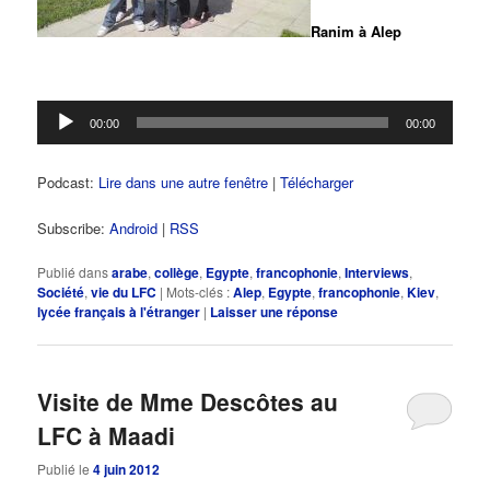
Ranim à Alep
Lecteur
00:00
00:00
audio
Podcast:
Lire dans une autre fenêtre
|
Télécharger
Subscribe:
Android
|
RSS
Publié dans
arabe
,
collège
,
Egypte
,
francophonie
,
Interviews
,
Société
,
vie du LFC
|
Mots-clés :
Alep
,
Egypte
,
francophonie
,
Kiev
,
lycée français à l'étranger
|
Laisser une réponse
Visite de Mme Descôtes au
LFC à Maadi
Publié le
4 juin 2012