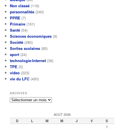
Non classé
(116)
personnalités
(240)
PPRE
(7)
Primaire
(161)
Santé
(54)
Sciences économiques
(9)
Société
(280)
Sorties scolaires
(85)
sport
(24)
technologie-Internet
(36)
TPE
(5)
video
(223)
vie du LFC
(450)
ARCHIVES
Archives
AOÛT 2026
D
L
M
M
J
V
S
1