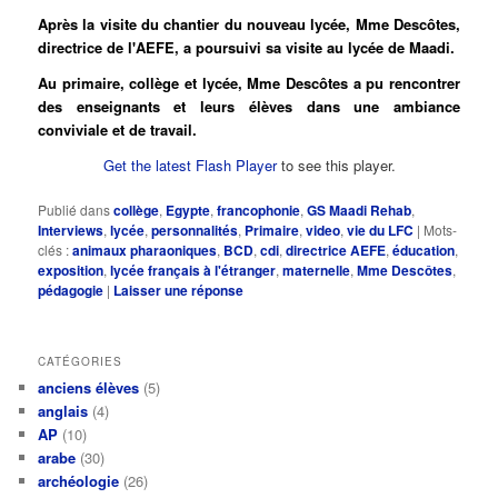
Après la visite du chantier du nouveau lycée, Mme Descôtes,
directrice de l'AEFE, a poursuivi sa visite au lycée de Maadi.
Au primaire, collège et lycée, Mme Descôtes a pu rencontrer
des enseignants et leurs élèves dans une ambiance
conviviale et de travail.
Get the latest Flash Player
to see this player.
Publié dans
collège
,
Egypte
,
francophonie
,
GS Maadi Rehab
,
Interviews
,
lycée
,
personnalités
,
Primaire
,
video
,
vie du LFC
|
Mots-
clés :
animaux pharaoniques
,
BCD
,
cdi
,
directrice AEFE
,
éducation
,
exposition
,
lycée français à l'étranger
,
maternelle
,
Mme Descôtes
,
pédagogie
|
Laisser une réponse
CATÉGORIES
anciens élèves
(5)
anglais
(4)
AP
(10)
arabe
(30)
archéologie
(26)