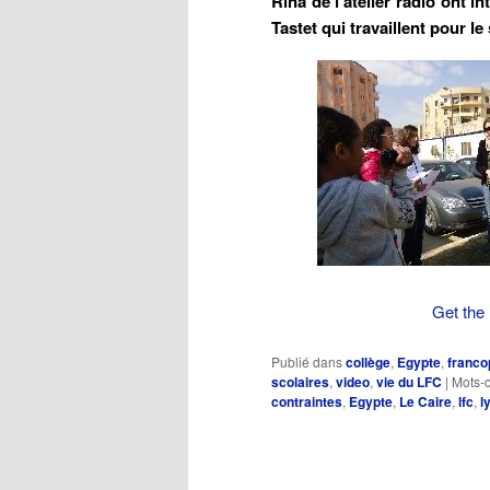
Rina de l'atelier radio ont 
Tastet qui travaillent pour l
Get the 
Publié dans
collège
,
Egypte
,
franco
scolaires
,
video
,
vie du LFC
|
Mots-c
contraintes
,
Egypte
,
Le Caire
,
lfc
,
l