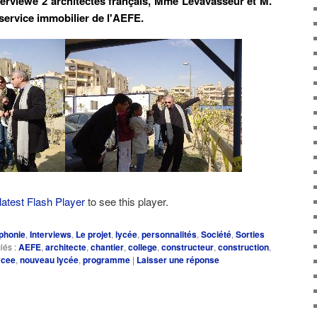
interviewé 2 architectes français, Mme Levavasseur et M.
e service immobilier de l'AEFE.
latest Flash Player
to see this player.
phonie
,
Interviews
,
Le projet
,
lycée
,
personnalités
,
Société
,
Sorties
lés :
AEFE
,
architecte
,
chantier
,
college
,
constructeur
,
construction
,
ycee
,
nouveau lycée
,
programme
|
Laisser une réponse