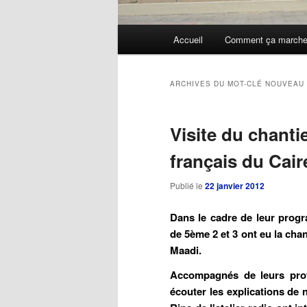
Menu
Accueil
Comment ça march
Aller
Aller
principal
au
au
ARCHIVES DU MOT-CLÉ
NOUVEAU 
contenu
contenu
Visite du chanti
principal
secondaire
français du Cair
Publié le
22 janvier 2012
Dans le cadre de leur progr
de 5ème 2 et 3 ont eu la chan
Maadi.
Accompagnés de leurs profe
écouter les explications de n