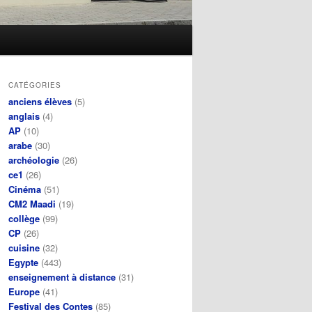
CATÉGORIES
anciens élèves
(5)
anglais
(4)
AP
(10)
arabe
(30)
archéologie
(26)
ce1
(26)
Cinéma
(51)
CM2 Maadi
(19)
collège
(99)
CP
(26)
cuisine
(32)
Egypte
(443)
enseignement à distance
(31)
Europe
(41)
Festival des Contes
(85)