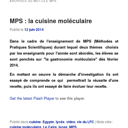
ARCHIVES DU MOT-CLÉ
MPS
principal
secondaire
MPS : la cuisine moléculaire
Publié le
12 juin 2014
Dans le cadre de l'enseignement de MPS (Méthodes et
Pratiques Scientifiques) durant lequel deux thèmes choisis
par les enseignants pour l'année sont abordés, les élèves se
sont penchés sur ''la gastronomie moléculaire'' dès février
2014.
En mettant en oeuvre la démarche d'investigation ils ont
essayé de comprende ce qui permettrait la réussite d'une
recette, puis ils ont essayé de faire évoluer leur recette.
Get the latest Flash Player
to see this player.
Publié dans
cuisine
,
Egypte
,
lycée
,
video
,
vie du LFC
|
Mots-clés :
cuisine moleculaire
,
Le Caire
,
lycee
,
MPS