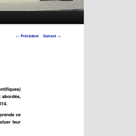
Navigation
←
Précédent
Suivant
→
des
articles
tifiques)
t abordés,
014.
mprende ce
oluer leur