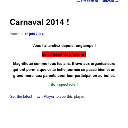
Navigation
←
Précédent
Suivant
→
des
principal
articles
Carnaval 2014 !
Publié le
12 juin 2014
Vous l'attendiez depuis longtemps !
Le carnaval du primaire !
Magnifique comme tous les ans. Bravo aux organisateurs
qui ont permis que cette belle journée se passe bien et un
grand merci aux parents pour leur participation au buffet.
Bon spectacle !
Get the latest Flash Player
to see this player.