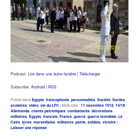
Podcast:
Lire dans une autre fenêtre
|
Télécharger
Subscribe:
Android
|
RSS
Publié dans
Egypte
,
francophonie
,
personnalités
,
Société
,
Sorties
scolaires
,
video
,
vie du LFC
|
Mots-clés :
11 novembre 1918
,
14/18
,
Allemands
,
chants patriotiques
,
combattants
,
décorations
militaires
,
Egypte
,
francais
,
France
,
guerre
,
guerre mondiale
,
Le
Caire
,
lycee
,
marseillaise
,
militaires
,
patrie
,
soldats
,
victoire
|
Laisser une réponse