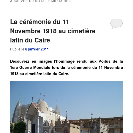
ARCHIVES DU MOT-CLÉ
MILITAIRES
principal
secondaire
La cérémonie du 11
Novembre 1918 au cimetière
latin du Caire
Publié le
8 janvier 2011
Découvrez en images l'hommage rendu aux Poilus de la
1ère Guerre Mondiale lors de la cérémonie du 11 Novembre
1918 au cimetière latin du Caire.