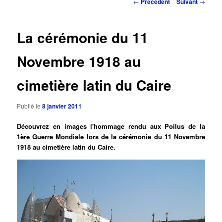
Navigation
←
Précédent
Suivant
→
des
principal
articles
La cérémonie du 11
Novembre 1918 au
cimetière latin du Caire
Publié le
8 janvier 2011
Découvrez en images l'hommage rendu aux Poilus de la
1ère Guerre Mondiale lors de la cérémonie du 11 Novembre
1918 au cimetière latin du Caire.