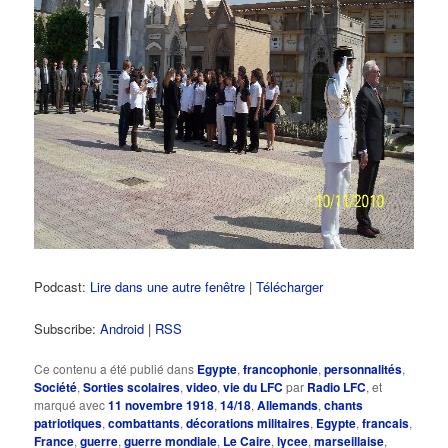
Podcast:
Lire dans une autre fenêtre
|
Télécharger
Subscribe:
Android
|
RSS
Ce contenu a été publié dans
Egypte
,
francophonie
,
personnalités
,
Société
,
Sorties scolaires
,
video
,
vie du LFC
par
Radio LFC
, et
marqué avec
11 novembre 1918
,
14/18
,
Allemands
,
chants
patriotiques
,
combattants
,
décorations militaires
,
Egypte
,
francais
,
France
,
guerre
,
guerre mondiale
,
Le Caire
,
lycee
,
marseillaise
,