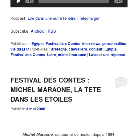
00:00
00:00
audio
Podcast:
Lire dans une autre fenêtre
|
Télécharger
Subscribe:
Android
|
RSS
Publié dans
Egypte
,
Festival des Contes
,
Interviews
,
personnalités
,
vie du LFC
|
Mots-clés :
Bretagne
,
chevaliers
,
conteur
,
Egypte
,
Festival des Contes
,
Loire
,
michel maraone
|
Laisser une réponse
FESTIVAL DES CONTES :
MICHEL MARAONE, LA TETE
DANS LES ETOILES
Publié le
3 mai 2006
Michel Maraone,
conteur et comédien depuis 1984,