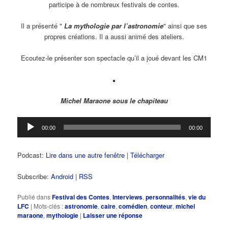
participe à de nombreux festivals de contes.
Il a présenté "
La mythologie par l’astronomie
" ainsi que ses
propres créations. Il a aussi animé des ateliers.
Ecoutez-le présenter son spectacle qu’il a joué devant les CM1
Michel Maraone sous le chapiteau
Lecteur
00:00
00:00
audio
Podcast:
Lire dans une autre fenêtre
|
Télécharger
Subscribe:
Android
|
RSS
Publié dans
Festival des Contes
,
Interviews
,
personnalités
,
vie du
LFC
|
Mots-clés :
astronomie
,
caire
,
comédien
,
conteur
,
michel
maraone
,
mythologie
|
Laisser une réponse