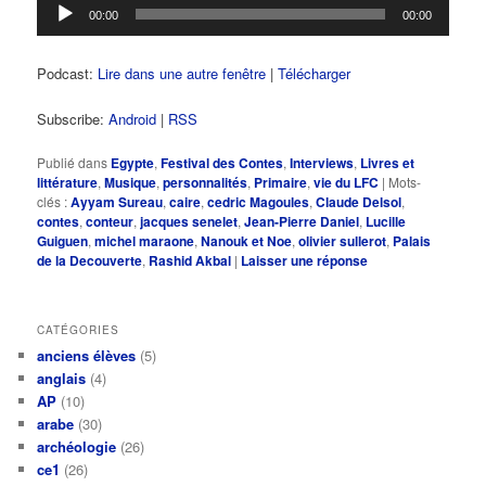
Lecteur
00:00
00:00
audio
Podcast:
Lire dans une autre fenêtre
|
Télécharger
Subscribe:
Android
|
RSS
Publié dans
Egypte
,
Festival des Contes
,
Interviews
,
Livres et
littérature
,
Musique
,
personnalités
,
Primaire
,
vie du LFC
|
Mots-
clés :
Ayyam Sureau
,
caire
,
cedric Magoules
,
Claude Delsol
,
contes
,
conteur
,
jacques senelet
,
Jean-Pierre Daniel
,
Lucille
Guiguen
,
michel maraone
,
Nanouk et Noe
,
olivier sullerot
,
Palais
de la Decouverte
,
Rashid Akbal
|
Laisser une réponse
CATÉGORIES
anciens élèves
(5)
anglais
(4)
AP
(10)
arabe
(30)
archéologie
(26)
ce1
(26)