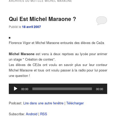
ARCHIVES DU MOT-CLÉ
MICHEL MARAONE
principal
secondaire
Qui Est Michel Maraone ?
Publié le
18 avril 2007
Florence Vigor et Michel Maraone entourés des élèves de Ce2a
Michel Maraone
est venu à deux reprises au lycée pour animer
un stage " Création de contes".
Les élèves de CE2a ont voulu en savoir plus sur leur conteur
Michel Maraone et tous ont voulu passer à la radio pour lui poser
une question !
Lecteur
00:00
00:00
audio
Podcast:
Lire dans une autre fenêtre
|
Télécharger
Subscribe:
Android
|
RSS