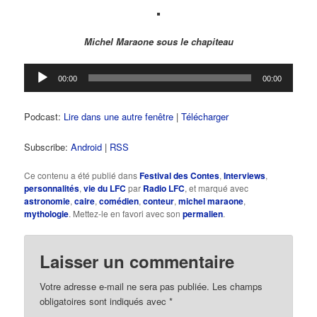
Michel Maraone sous le chapiteau
Lecteur
00:00
00:00
audio
Podcast:
Lire dans une autre fenêtre
|
Télécharger
Subscribe:
Android
|
RSS
Ce contenu a été publié dans
Festival des Contes
,
Interviews
,
personnalités
,
vie du LFC
par
Radio LFC
, et marqué avec
astronomie
,
caire
,
comédien
,
conteur
,
michel maraone
,
mythologie
. Mettez-le en favori avec son
permalien
.
Laisser un commentaire
Votre adresse e-mail ne sera pas publiée.
Les champs
obligatoires sont indiqués avec
*