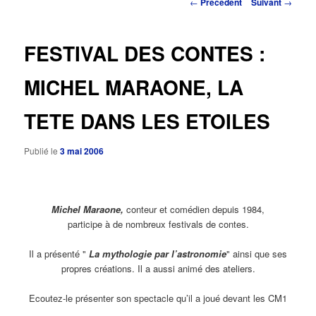
Navigation
←
Précédent
Suivant
→
des
principal
articles
FESTIVAL DES CONTES :
MICHEL MARAONE, LA
TETE DANS LES ETOILES
Publié le
3 mai 2006
Michel Maraone,
conteur et comédien depuis 1984,
participe à de nombreux festivals de contes.
Il a présenté "
La mythologie par l’astronomie
" ainsi que ses
propres créations. Il a aussi animé des ateliers.
Ecoutez-le présenter son spectacle qu’il a joué devant les CM1