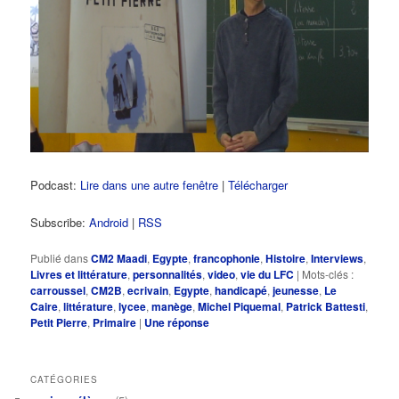
Podcast:
Lire dans une autre fenêtre
|
Télécharger
Subscribe:
Android
|
RSS
Publié dans
CM2 Maadi
,
Egypte
,
francophonie
,
Histoire
,
Interviews
,
Livres et littérature
,
personnalités
,
video
,
vie du LFC
|
Mots-clés :
carroussel
,
CM2B
,
ecrivain
,
Egypte
,
handicapé
,
jeunesse
,
Le
Caire
,
littérature
,
lycee
,
manège
,
Michel Piquemal
,
Patrick Battesti
,
Petit Pierre
,
Primaire
|
Une
réponse
CATÉGORIES