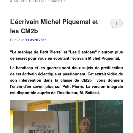
ARCHIVES DU MOT-CLÉ
MANÈGE
principal
secondaire
L’écrivain Michel Piquemal et
1
les CM2b
Publié le
11 avril 2011
"Le manège de Petit Pierre" et "Les 2 soldats" n'auront plus
de secret pour vous en écoutant l'écrivain Michel Piquemal.
Le handicap et les guerres sont deux sujets de prédilection
de cet écrivain éclectique et passionnant. Cet extrait vidéo de
son intervention dans la classe de CM2b vous donnera
l'envie d'en savoir plus sur Petit Pierre. La version intégrale
est disponible auprès de l'instituteur, M. Battesti.