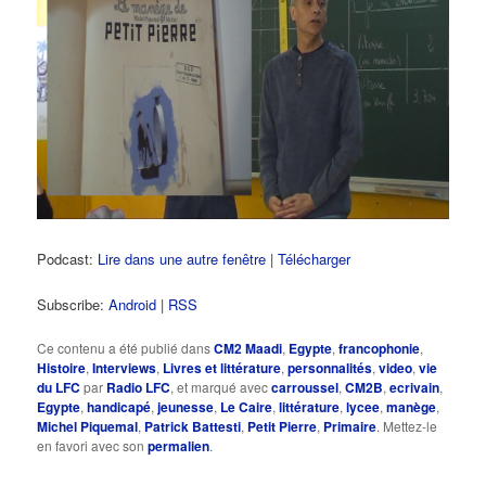
Podcast:
Lire dans une autre fenêtre
|
Télécharger
Subscribe:
Android
|
RSS
Ce contenu a été publié dans
CM2 Maadi
,
Egypte
,
francophonie
,
Histoire
,
Interviews
,
Livres et littérature
,
personnalités
,
video
,
vie
du LFC
par
Radio LFC
, et marqué avec
carroussel
,
CM2B
,
ecrivain
,
Egypte
,
handicapé
,
jeunesse
,
Le Caire
,
littérature
,
lycee
,
manège
,
Michel Piquemal
,
Patrick Battesti
,
Petit Pierre
,
Primaire
. Mettez-le
en favori avec son
permalien
.