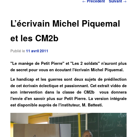
Navigation
←
Précédent
Suivant
→
des
principal
articles
L’écrivain Michel Piquemal
et les CM2b
Publié le
11 avril 2011
"Le manège de Petit Pierre" et "Les 2 soldats" n'auront plus
de secret pour vous en écoutant l'écrivain Michel Piquemal.
Le handicap et les guerres sont deux sujets de prédilection
de cet écrivain éclectique et passionnant. Cet extrait vidéo de
son intervention dans la classe de CM2b vous donnera
l'envie d'en savoir plus sur Petit Pierre. La version intégrale
est disponible auprès de l'instituteur, M. Battesti.