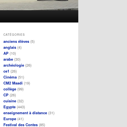
CATÉGORIES
anciens élèves
(5)
anglais
(4)
AP
(10)
arabe
(30)
archéologie
(26)
ce1
(26)
Cinéma
(51)
CM2 Maadi
(19)
collège
(99)
CP
(26)
cuisine
(32)
Egypte
(443)
enseignement à distance
(31)
Europe
(41)
Festival des Contes
(85)