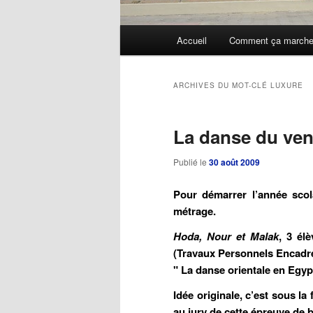
Menu
Accueil
Comment ça march
Aller
Aller
principal
au
au
ARCHIVES DU MOT-CLÉ
LUXURE
contenu
contenu
La danse du ven
principal
secondaire
Publié le
30 août 2009
Pour démarrer l’année scol
métrage.
Hoda, Nour et Malak
, 3 él
(Travaux Personnels Encadré
" La danse orientale en Egypt
Idée originale, c’est sous l
au jury de cette épreuve de 