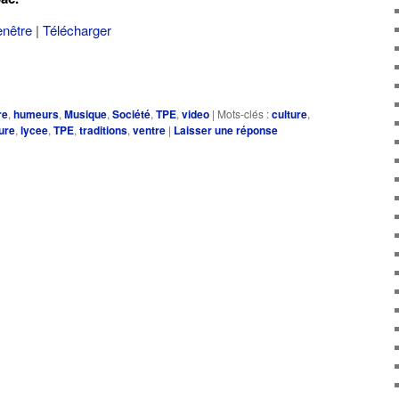
enêtre
|
Télécharger
re
,
humeurs
,
Musique
,
Société
,
TPE
,
video
|
Mots-clés :
culture
,
ure
,
lycee
,
TPE
,
traditions
,
ventre
|
Laisser une réponse